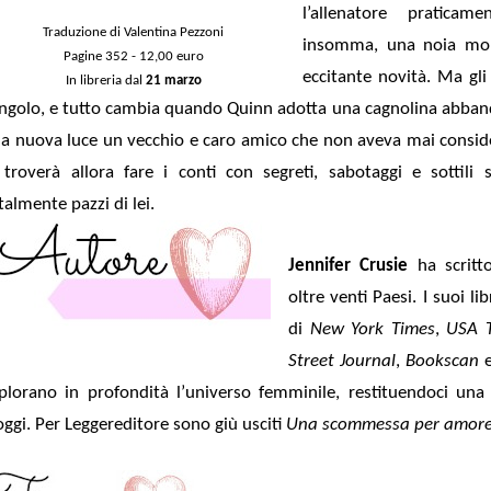
l’allenatore praticame
Traduzione di Valentina Pezzoni
insomma, una noia mor
Pagine 352 - 12,00 euro
eccitante novità. Ma gl
In libreria dal
21 marzo
angolo, e tutto cambia quando Quinn adotta una cagnolina abband
a nuova luce un vecchio e caro amico che non aveva mai conside
 troverà allora fare i conti con segreti, sabotaggi e sottili
talmente pazzi di lei.
Jennifer Crusie
ha scritt
oltre venti Paesi.
I suoi li
di
New York Times
,
USA 
Street Journal
,
Bookscan
plorano in profondità l’universo femminile, restituendoci una 
oggi. Per Leggereditore sono giù usciti
Una scommessa per amor