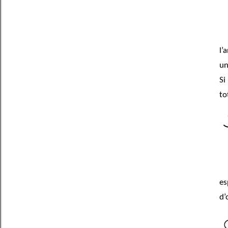
l’
un
Si
to
es
d’