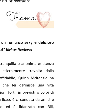
e Ed.
stuzzicante
...
a
,
a
, un romanzo sexy e delizioso
to!”
Kirkus Reviews
tranquilla e anonima esistenza
etteralmente travolta dalla
affidabile, Quinn McKenzie ha
 che lei definisce una vita
ioni forti, imprevisti o colpi di
n liceo, è circondata da amici e
no ed è fidanzata con Bill,