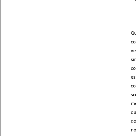
Qu
co
ve
si
co
e
co
sc
mo
qu
do
no