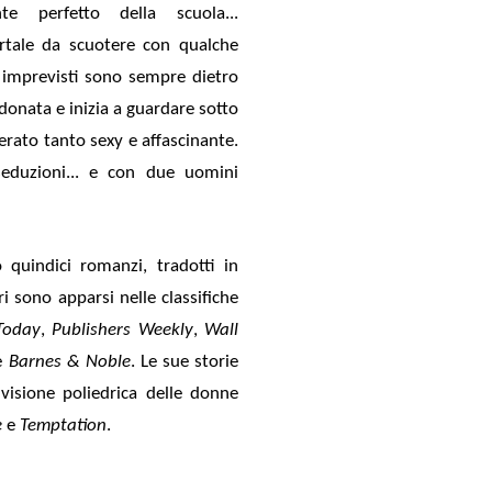
nte perfetto della scuola...
tale da scuotere con qualche
i imprevisti sono sempre dietro
onata e inizia a guardare sotto
rato tanto sexy e affascinante.
 seduzioni... e con due uomini
o quindici romanzi, tradotti in
bri sono apparsi nelle classifiche
Today
,
Publishers Weekly
,
Wall
e
Barnes & Noble
.
Le sue storie
visione poliedrica delle donne
e
e
Temptation
.