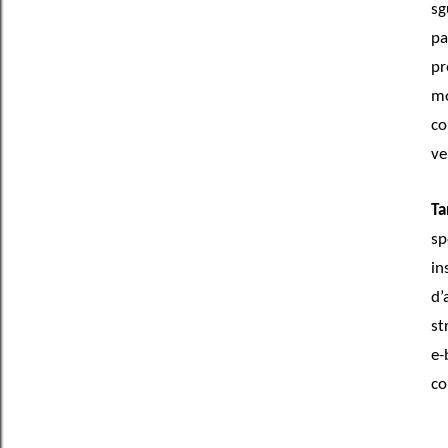
sg
pa
pr
m
co
ve
T
sp
in
d
st
e-
co