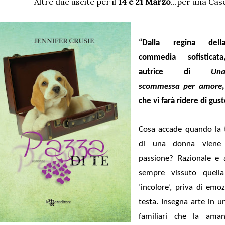
Altre due uscite per il
14 e 21 Marzo
...per una Cas
“Dalla regina dell
commedia sofisticata
autrice di
Un
scommessa per amore
che vi farà ridere di gus
Cosa accade quando la 
di una donna viene l
passione? Razionale e 
sempre vissuto quella
‘incolore’, priva di emoz
testa. Insegna arte in u
familiari che la ama