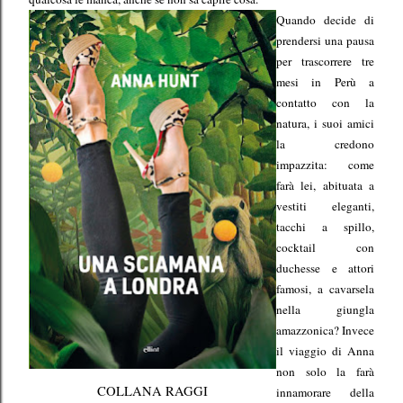
Quando decide di
prendersi una pausa
per trascorrere tre
mesi in Perù a
contatto con la
natura, i suoi amici
la credono
impazzita: come
farà lei, abituata a
vestiti eleganti,
tacchi a spillo,
cocktail con
duchesse e attori
famosi, a cavarsela
nella giungla
amazzonica? Invece
il viaggio di Anna
non solo la farà
COLLANA RAGGI
innamorare della