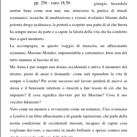
pp. 256 - euro 18,50
giungla facendola
sentire bene come non mai, ma, attraverso la pratica di rituali
sciamanici, tecniche di meditazione e visioni rivelatrici liberate dalla
potente droga ayahuasca, la porterà a scoprire una parte di sé che finora
ha sempre messo da parte e a capire la falsità della vita che ha condotto
fino a quel momento.
La accompagna, in questo viaggio di rinascita, un affascinante
sciamano, Maximo Morales, impenetrabile e carismatico, forse non del
tutto immune al fascino di lei.
Ma Anna è pur sempre una donna occidentale e arriva il momento del
ritorno, pieno di ansie e domande: come sarà riprendere la vita di
sempre a Londra? Per avere successo nel lavoro perderà di nuovo se
stessa e il benessere interiore o riuscirà a fare tesoro di ciò che ha
imparato? E cosa significa davvero per lei Maximo? Cosa il suo
vecchio fidanzato?
Vero come un memoir e avvincente come un romanzo,
Una sciamana
a Londra
è un libro affascinante e di grande ispirazione, che parla della
nostra condizione di occidentali stressati, incapaci di capire cosa
vogliamo davvero, e racconta in modo brillante e spesso comico una