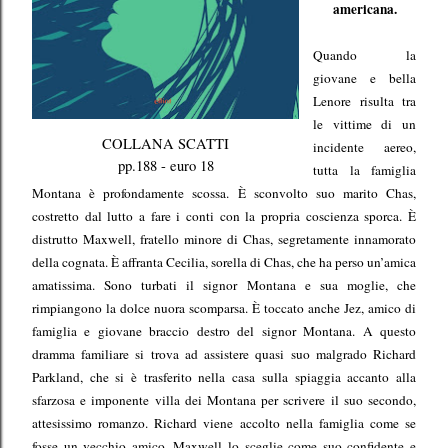
americana.
Quando la
giovane e bella
Lenore risulta tra
le vittime di un
COLLANA SCATTI
incidente aereo,
pp.188 - euro 18
tutta la famiglia
Montana è profondamente scossa. È sconvolto suo marito Chas,
costretto dal lutto a fare i conti con la propria coscienza sporca. È
distrutto Maxwell, fratello minore di Chas, segretamente innamorato
della cognata. È affranta Cecilia, sorella di Chas, che ha perso un’amica
amatissima. Sono turbati il signor Montana e sua moglie, che
rimpiangono la dolce nuora scomparsa. È toccato anche Jez, amico di
famiglia e giovane braccio destro del signor Montana. A questo
dramma familiare si trova ad assistere quasi suo malgrado Richard
Parkland, che si è trasferito nella casa sulla spiaggia accanto alla
sfarzosa e imponente villa dei Montana per scrivere il suo secondo,
attesissimo romanzo. Richard viene accolto nella famiglia come se
fosse un vecchio amico, Maxwell lo sceglie come suo confidente e