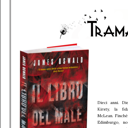
Dieci anni. Di
Kirsty, la fid
McLean. Finché 
Edimburgo, n