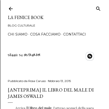
Passa ai contenuti princip
LA FENICE BOOK
BLOG CULTURALE
CHI SIAMO
COSA FACCIAMO
CONTATTACI
SEGUICI SU INSTAGRAM
Pubblicato da
Rosa Caruso
febbraio 13, 2015
[ANTEPRIMA] IL LIBRO DEL MALE DI
JAMES OSWALD
Arriva
Il libro del male
, l’atteso sequel della saga