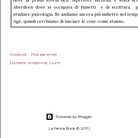
dove la prima storia dell' Ispettore McLean, è stata scri
Aberdeen dove si occupava di fumetti e di scrittura, pr
studiare psicologia. Se andiamo ancora più indietro nel tem
Age, quindi cerchiamo di lasciare le cose come stanno
.
Condividi
Post per email
Etichette:
Anteprime
Giunti
Powered by Blogger
La Fenice Book © 2011 |