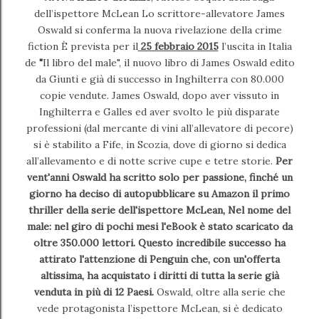
dell’ispettore McLean Lo scrittore-allevatore James
Oswald si conferma la nuova rivelazione della crime
fiction È prevista per il
25 febbraio 2015
l’uscita in Italia
de
"
Il libro del male", il nuovo libro di James Oswald edito
da Giunti e già di successo in Inghilterra con 80.000
copie vendute. James Oswald, dopo aver vissuto in
Inghilterra e Galles ed aver svolto le più disparate
professioni (dal mercante di vini all’allevatore di pecore)
si è stabilito a Fife, in Scozia, dove di giorno si dedica
all’allevamento e di notte scrive cupe e tetre storie.
Per
vent'anni Oswald ha scritto solo per passione, finché un
giorno ha deciso di autopubblicare su Amazon il primo
thriller della serie dell'ispettore McLean, Nel nome del
male: nel giro di pochi mesi l'eBook è stato scaricato da
oltre 350.000 lettori. Questo incredibile successo ha
attirato l'attenzione di Penguin che, con un'offerta
altissima, ha acquistato i diritti di tutta la serie già
venduta in più di 12 Paesi.
Oswald, oltre alla serie che
vede protagonista l’ispettore McLean, si è dedicato