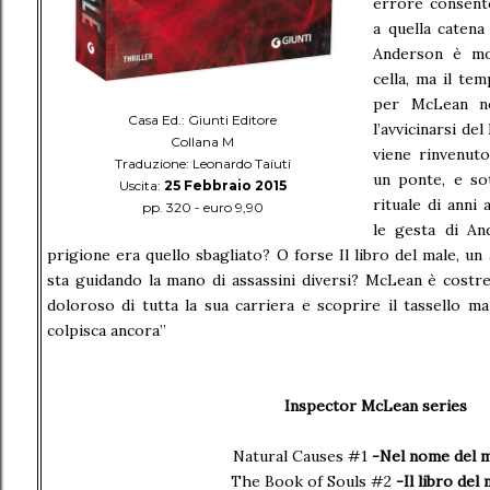
errore consent
a quella catena
Anderson è mo
cella, ma il te
per McLean no
Casa Ed.: Giunti Editore
l’avvicinarsi del
Collana M
viene rinvenuto
Traduzione: Leonardo Taiuti
un ponte, e so
Uscita:
25 Febbraio 2015
rituale di anni
pp. 320 - euro 9,90
le gesta di A
prigione era quello sbagliato? O forse Il libro del male, un
sta guidando la mano di assassini diversi? McLean è costret
doloroso di tutta la sua carriera e scoprire il tassello m
colpisca ancora”
Inspector McLean series
Natural Causes #1
-Nel nome del 
The Book of Souls #2
-Il libro del 