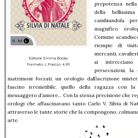
prepotenza nella
della bellissim
cambiandola pe
magnifico orolo
Comune scandisce 
riempie di visita
mercanti, cavalieri
Editore: Emma Books
si intrecciano 
Formato: L Prezzo: 4,99
persecuzioni, la 
matrimoni forzati, un orologio dall’iscrizione mister
fascino irresistibile, quello della ragazza con la
messaggero d’amore... Con la stessa precisione che re
orologi che affascinavano tanto Carlo V, Silvia di Na
attraverso le tante storie che la compongono, colmand
arte.