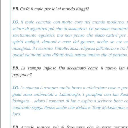
F.B.
Cos’è il male per lei al mondo d’oggi?
J.O.
Il male coincide con molte cose nel mondo moderno, 
valore di aggettivo più che di sostantivo. Le persone commetto
strettamente egoistici, ma non penso che siano cattivi per
spiriti maligni, demoni e cose del genere, anche se me ne
misoginia, il razzismo, l’intolleranza religiosa (all’interno e fra 
questi elementi sono difetti della natura umana che ci portano
F.B.
La stampa inglese l’ha acclamato come il nuovo Ian R
paragone?
J.O.
La stampa è sempre molto brava a etichettare cose e pe
gialli sono ambientati a Edimburgo, I paragoni con Ian Rank
lusingato – adoro i romanzi di Ian e aspiro a scrivere bene 
confronto regga. Penso anche che Rebus e Tony McLean non a
loro.
F.B.
Accade sempre più di frequente che le serie narrative