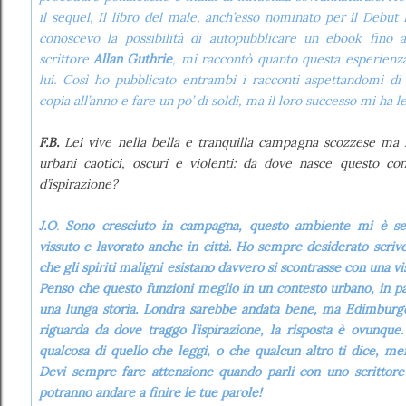
il sequel, Il libro del male, anch’esso nominato per il Debut
conoscevo la possibilità di autopubblicare un ebook fino 
scrittore
Allan Guthrie
, mi raccontò quanto questa esperienza 
lui. Così ho pubblicato entrambi i racconti aspettandomi di
copia all’anno e fare un po’ di soldi, ma il loro successo mi ha 
F.B.
Lei vive nella bella e tranquilla campagna scozzese ma n
urbani caotici, oscuri e violenti: da dove nasce questo co
d’ispirazione?
J.O
.
Sono cresciuto in campagna, questo ambiente mi è se
vissuto e lavorato anche in città. Ho sempre desiderato scrive
che gli spiriti maligni esistano davvero si scontrasse con una v
Penso che questo funzioni meglio in un contesto urbano, in pa
una lunga storia. Londra sarebbe andata bene, ma Edimburg
riguarda da dove traggo l’ispirazione, la risposta è ovunque
qualcosa di quello che leggi, o che qualcun altro ti dice, me
Devi sempre fare attenzione quando parli con uno scrittor
potranno andare a finire le tue parole!