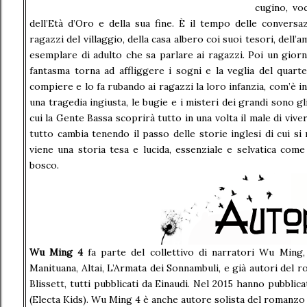
cugino, vo
dell’Età d’Oro e della sua fine. È il tempo delle conversaz
ragazzi del villaggio, della casa albero coi suoi tesori, dell’
esemplare di adulto che sa parlare ai ragazzi. Poi un giorn
fantasma torna ad affliggere i sogni e la veglia del quar
compiere e lo fa rubando ai ragazzi la loro infanzia, com’è i
una tragedia ingiusta, le bugie e i misteri dei grandi sono gl
cui la Gente Bassa scoprirà tutto in una volta il male di vive
tutto cambia tenendo il passo delle storie inglesi di cui si
viene una storia tesa e lucida, essenziale e selvatica come
bosco.
Wu Ming 4
fa parte del collettivo di narratori Wu Ming
Manituana, Altai, L’Armata dei Sonnambuli, e già autori de
Blissett, tutti pubblicati da Einaudi. Nel 2015 hanno pubblic
(Electa Kids). Wu Ming 4 è anche autore solista del romanzo S