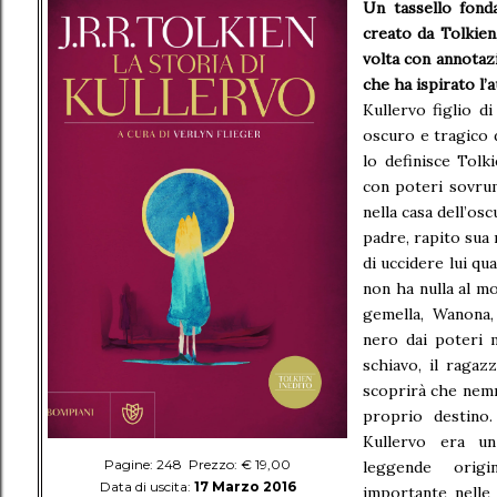
Un tassello fond
creato da Tolkien
volta con annotazi
che ha ispirato l’a
Kullervo figlio d
oscuro e tragico d
lo definisce Tolk
con poteri sovrum
nella casa dell’o
padre, rapito sua
di uccidere lui q
non ha nulla al m
gemella, Wanona,
nero dai poteri 
schiavo, il ragaz
scoprirà che nemm
proprio destino.
Kullervo era un
Pagine: 248 Prezzo: € 19,00
leggende origi
Data di uscita:
17 Marzo 2016
importante nelle 