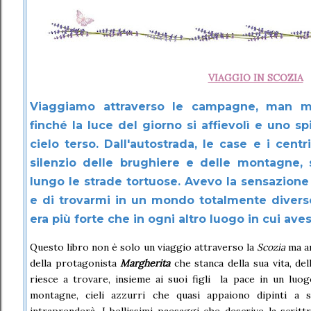
VIAGGIO IN SCOZIA
Viaggiamo attraverso le campagne, man m
finché la luce del giorno si affievolì e uno sp
cielo terso. Dall'autostrada, le case e i cen
silenzio delle brughiere e delle montagne,
lungo le strade tortuose. Avevo la sensazione
e di trovarmi in un mondo totalmente diver
era più forte che in ogni altro luogo in cui aves
Questo libro non è solo un viaggio attraverso la
Scozia
ma a
della protagonista
Margherita
che stanca della sua vita, del
riesce a trovare, insieme ai suoi figli la pace in un luog
montagne, cieli azzurri che quasi appaiono dipinti a 