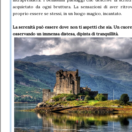
intraprenderà. I bellissimi paesaggi che descrive la scritt
acquietato da ogni bruttura. La sensazioni di aver ritrov
proprio essere se stessi, in un luogo magico, incantato.
La serenità può essere dove non ti aspetti che sia. Un cuor
osservando un immensa distesa, dipinta di tranquillità.