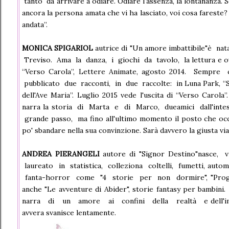
tanto da arrivare a odiare. Odiare l'assenza, la lontananza.
ancora la persona amata che vi ha lasciato, voi cosa fareste? 
andata”.
MONICA SPIGARIOL
autrice di "Un amore imbattibile"è na
Treviso. Ama la danza, i giochi da tavolo, la lettura e ov
“Verso Carola”, Lettere Animate, agosto 2014. Sempr
pubblicato due racconti, in due raccolte: in Luna Park, “Se
dell'Ave Maria”. Luglio 2015 vede l'uscita di “Verso Carola
narra la storia di Marta e di Marco, dueamici dall'int
grande passo, ma fino all'ultimo momento il posto che oc
po' sbandare nella sua convinzione. Sarà davvero la giusta vi
ANDREA PIERANGELI
autore di "Signor Destino"nasce
laureato in statistica, colleziona coltelli, fumetti, aut
fanta-horror come "4 storie per non dormire", "Progett
anche "Le avventure di Abider", storie fantasy per bam
narra di un amore ai confini della realtà e dell'imm
avvera svanisce lentamente.