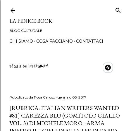
Passa ai contenuti princip
LA FENICE BOOK
BLOG CULTURALE
CHI SIAMO
COSA FACCIAMO
CONTATTACI
SEGUICI SU INSTAGRAM
Pubblicato da
Rosa Caruso
gennaio 05, 2017
[RUBRICA: ITALIAN WRITERS WANTED
#81] CAREZZA BLU (GOMITOLO GIALLO
VOL. 3) DI MICHELE MORO - ARMA
INFERO II: I CIELI DI MUAREB DI FABIO