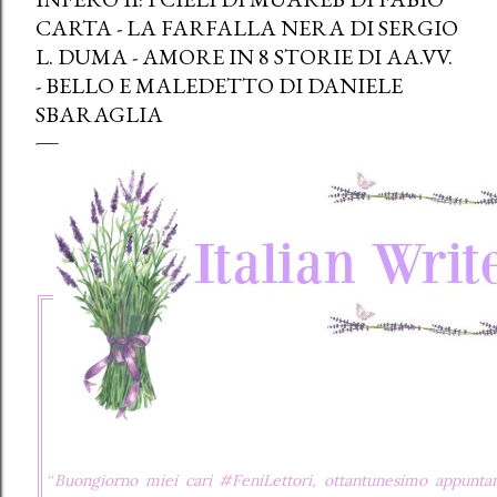
CARTA - LA FARFALLA NERA DI SERGIO
L. DUMA - AMORE IN 8 STORIE DI AA.VV.
- BELLO E MALEDETTO DI DANIELE
SBARAGLIA
“
Buongiorno miei cari #FeniLettori, ottantunesimo appunt