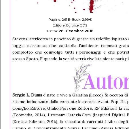
Pagine: 261 E-Book: 2,99€
Editore: Editrice GDS
Uscita:
28 Dicembre 2016
Stevens, attricetta in procinto di girare un telefilm ispirato
loggia massonica che controlla l’ambiente cinematografic
complotto che coinvolge tutti i personaggi e che potreb
stesso Spoto. E quando la verità verrà rivelata niente sarà 
Sergio L. Duma
è nato e vive a Galatina (Lecce). Si occupa d
ritiene influenzato dalla corrente letteraria Avant-Pop. Ha 
Coniglio Editore, Giulio Perrone Editore, EF Edizioni, la ra
(Teomedia, 2014), i romanzi Isteria.Com (Inspired Digital 
(Eretica Edizioni, 2015), la raccolta di racconti I Libri deg
Campo di Concentramento Senza Lacrime (Panesi Edizioni,