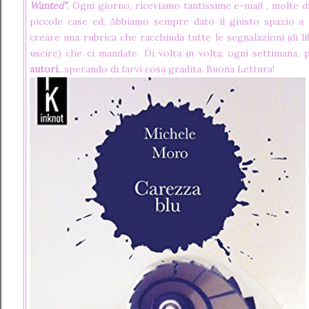
Wanted"
. Ogni giorno, riceviamo tantissime e-mail , molte di
piccole case ed. Abbiamo sempre dato il giusto spazio a 
creare una rubrica che racchiuda tutte le segnalazioni (di l
uscire) che ci mandate. Di volta in volta, ogni settimana
autori
...sperando di farvi cosa gradita. Buona Lettura!