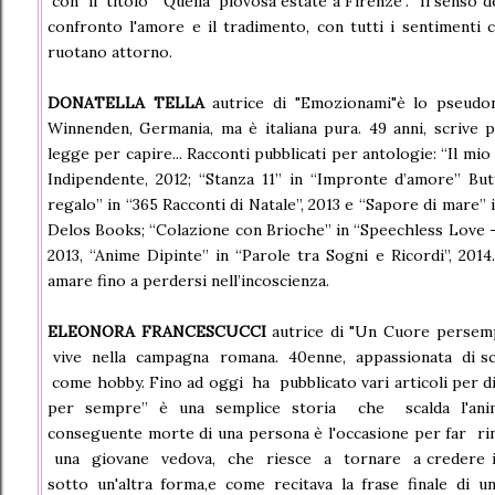
con il titolo "Quella piovosa estate a Firenze". “Il senso 
confronto l'amore e il tradimento, con tutti i sentimenti
ruotano attorno.
DONATELLA TELLA
autrice di "Emozionami"è lo pseudo
Winnenden, Germania, ma è italiana pura. 49 anni, scrive pe
legge per capire... Racconti pubblicati per antologie: “Il mio
Indipendente, 2012; “Stanza 11” in “Impronte d’amore” But
regalo” in “365 Racconti di Natale”, 2013 e “Sapore di mare” i
Delos Books; “Colazione con Brioche” in “Speechless Love -
2013, “Anime Dipinte” in “Parole tra Sogni e Ricordi”, 2014
amare fino a perdersi nell’incoscienza.
ELEONORA FRANCESCUCCI
autrice di "Un Cuore pers
vive nella campagna romana. 40enne, appassionata di scrit
come hobby. Fino ad oggi ha pubblicato vari articoli per di
per sempre” è una semplice storia che scalda l'anim
conseguente morte di una persona è l'occasione per far ri
una giovane vedova, che riesce a tornare a credere in 
sotto un'altra forma,e come recitava la frase finale di un