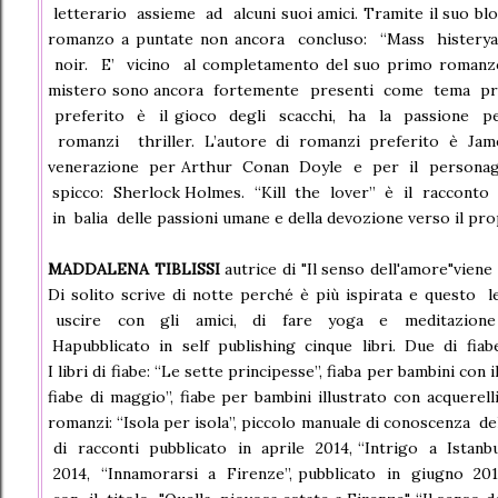
letterario assieme ad alcuni suoi amici. Tramite il suo blo
romanzo a puntate non ancora concluso: “Mass histerya”
noir. E’ vicino al completamento del suo primo romanzo, 
mistero sono ancora fortemente presenti come tema prin
preferito è il gioco degli scacchi, ha la passione 
romanzi thriller. L’autore di romanzi preferito è Jam
venerazione per Arthur Conan Doyle e per il personag
spicco: Sherlock Holmes. “Kill the lover” è il racconto 
in balia delle passioni umane e della devozione verso il pro
MADDALENA TIBLISSI
autrice di "Il senso dell'amore"viene
Di solito scrive di notte perché è più ispirata e quest
uscire con gli amici, di fare yoga e meditazione 
Hapubblicato in self publishing cinque libri. Due di fiabe,
I libri di fiabe: “Le sette principesse”, fiaba per bambini con 
fiabe di maggio”, fiabe per bambini illustrato con acquerell
romanzi: “Isola per isola”, piccolo manuale di conoscenza d
di racconti pubblicato in aprile 2014, “Intrigo a Istanb
2014, “Innamorarsi a Firenze”, pubblicato in giugno 20