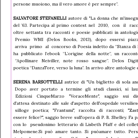
persone muoiono, ma il vero amore è per sempre”.
SALVATORE STEFANELLI
autore di "La donna che m'insegnò
del ’63. Partecipa al primo contest nel 2010, con il racco
oltre settanta tra racconti e poesie pubblicati in antolo
Premio WMI (Delos Books, 2013), dopo essersi piazz
arriva primo al concorso di Poesia indetto da “Stanza di 
ha pubblicato l’ebook “L’origine della notte”, un rac
“Apollinare Neiviller, note rosso sangue”. Delos Digital
poetica “DanzaTore, verso la luna”. In arrivo altre antologie
SERENA BARSOTTELLI
autrice di "Un biglietto di sola 
Dopo aver portato a termine gli studi classici, si laur
Edizioni CinqueMarzo "VoraceMente", saggio sui distur
d'attesa destinato alle sale d'aspetto dell'ospedale versili
silloge poetica; "Frantumi", raccolta di racconti; "Zast
essere felice?", saggio breve sull'opera di P. B. Shelley. Fa 
con lo pseudonimo letterario di Lisbeth Pfaff e del collett
Melpomene.Si può amare tanto. Si puòamare tutto. Pers