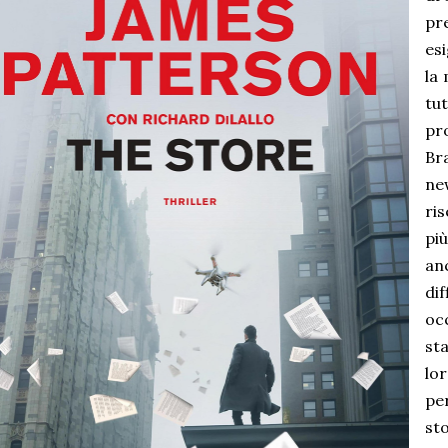
pr
es
la
tu
pr
Br
ne
ri
pi
an
dif
oc
st
lo
pe
st