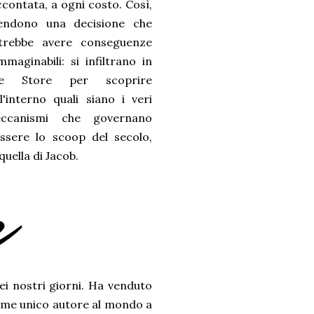
ccontata, a ogni costo. Così,
endono una decisione che
trebbe avere conseguenze
mmaginabili: si infiltrano in
e Store per scoprire
ll'interno quali siano i veri
ccanismi che governano
ssere lo scoop del secolo,
quella di Jacob.
ei nostri giorni. Ha venduto
 come unico autore al mondo a