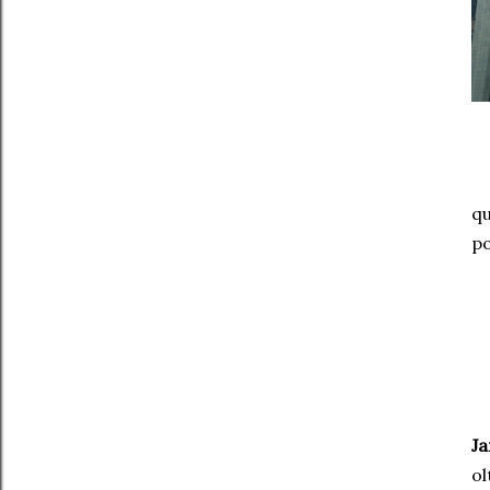
qu
po
J
ol