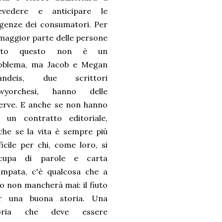
evedere e anticipare le
igenze dei consumatori. Per
 maggior parte delle persone
tto questo non è un
oblema, ma Jacob e Megan
andeis, due scrittori
wyorchesi, hanno delle
serve. E anche se non hanno
ù un contratto editoriale,
che se la vita è sempre più
ficile per chi, come loro, si
cupa di parole e carta
ampata, c'è qualcosa che a
ro non mancherà mai: il fiuto
r una buona storia. Una
oria che deve essere