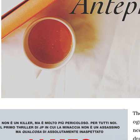
Th
ogn
nec
dr