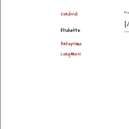
Condividi
Pu
[
Etichette
Anteprime
Longanesi