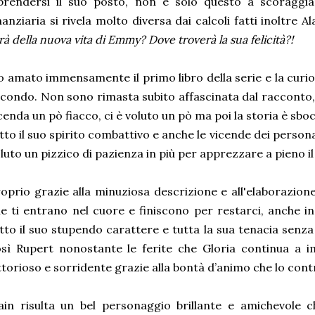
iprendersi il suo posto, non è solo questo a scoragg
nanziaria si rivela molto diversa dai calcoli fatti inoltre 
rà della nuova vita di Emmy? Dove troverà la sua felicità?!
 amato immensamente il primo libro della serie e la curios
condo. Non sono rimasta subito affascinata dal racconto, a
cenda un pò fiacco, ci è voluto un pò ma poi la storia è sb
tto il suo spirito combattivo e anche le vicende dei person
luto un pizzico di pazienza in più per apprezzare a pieno i
oprio grazie alla minuziosa descrizione e all'elaborazion
e ti entrano nel cuore e finiscono per restarci, anche 
tto il suo stupendo carattere e tutta la sua tenacia senza
sì Rupert nonostante le ferite che Gloria continua a im
ttorioso e sorridente grazie alla bontà d’animo che lo con
ain risulta un bel personaggio brillante e amichevole c