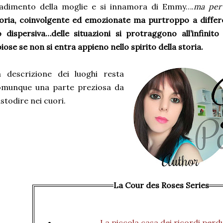
radimento della moglie e si innamora di Emmy….
ma per 
oria, coinvolgente ed emozionate ma purtroppo a diffe
 dispersiva…delle situazioni si protraggono all’infinit
iose se non si entra appieno nello spirito della storia.
a descrizione dei luoghi resta
omunque una parte preziosa da
stodire nei cuori.
La Cour des Roses Series
La piccola casa dei ricordi perd