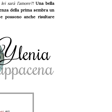
lei sarà l’amore?!
Una bella
renza della prima sembra un
o e possono anche risultare
uti
#1