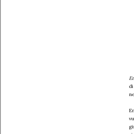
E
di
ne
Em
vu
gi