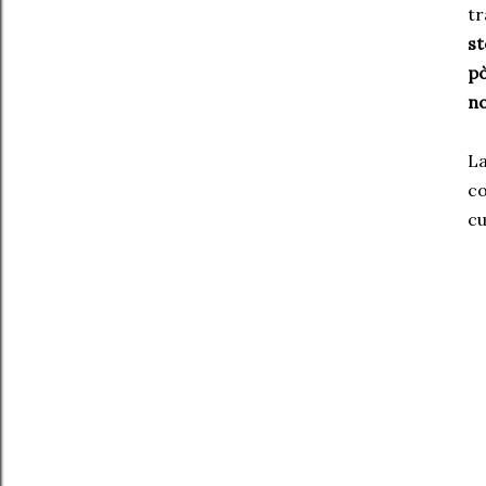
t
st
pò
no
L
c
cu