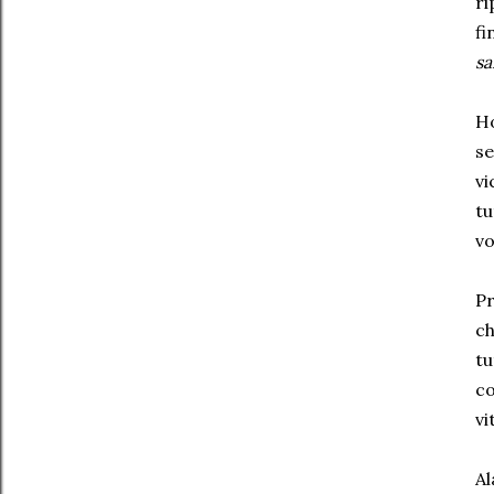
r
fi
sa
Ho
se
vi
tu
vo
Pr
ch
tu
co
vi
Al