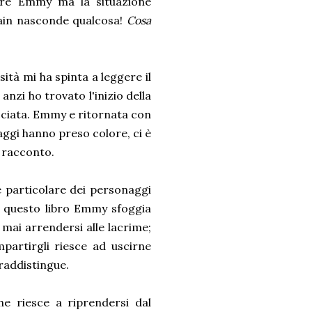
iare Emmy ma la situazione
Alain nasconde qualcosa!
Cosa
ità mi ha spinta a leggere il
nzi ho trovato l'inizio della
occiata. Emmy e ritornata con
aggi hanno preso colore, ci è
l racconto.
e particolare dei personaggi
in questo libro Emmy sfoggia
 mai arrendersi alle lacrime;
partirgli riesce ad uscirne
traddistingue.
he riesce a riprendersi dal