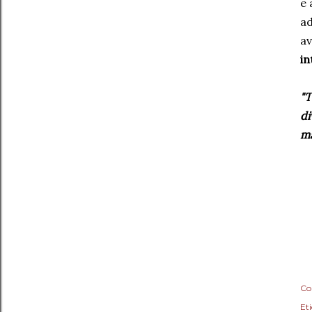
e 
ad
av
in
"T
di
ma
Co
Eti