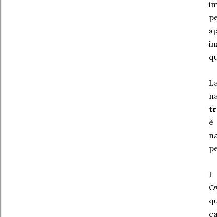
im
pe
sp
in
qu
La
na
tr
è
na
pe
I
O
qu
ca