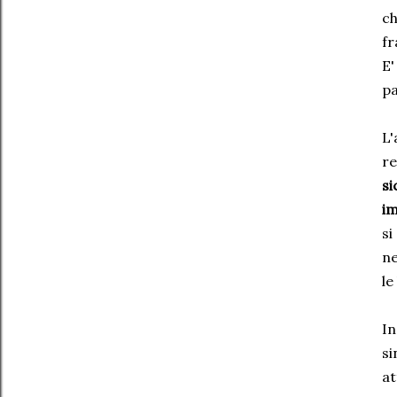
ch
fr
E'
pa
L
re
s
im
si
ne
le
In
si
at