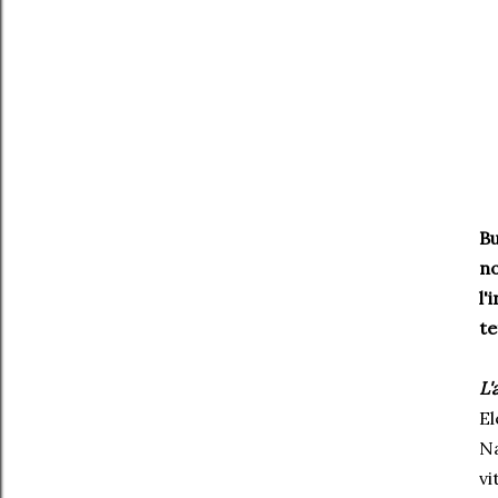
Bu
no
l
te
L'
El
Na
vi