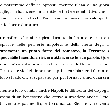
e potremmo definire opposti, mentre Elena è una giova
agile, Lila ha invece un carattere forte e combattivo che r
 anche per questo che l'amicizia che nasce e si sviluppa 
rticolare e duraturo.
'atmosfera che si respira durante la lettura è esatta
spirare nelle periferie napoletane della metà degli 
icuramente un punto forte del romanzo, la Ferrante d
peccabile facendola rivivere attraverso le sue parole.
Ques
 concentra sulla prima parte della vita di Elena e Lila, su
lle strette vie del rione fino ai primi cambiamenti durante 
 loro strade che si separano per poi tornare a incrociarsi 
sieme a loro cambia anche Napoli, le difficoltà del dopogu
ntomi di un benessere che arriva a invadere anche il ri
traverso le pagine di questo romanzo, Elena e Lila divent