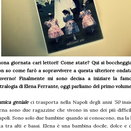
ona giornata cari lettori! Come state? Qui si boccheggia
n so come farò a sopravvivere a questa ulteriore ondata 
'inverno! Finalmente mi sono decisa a iniziare la fam
tralogia di Elena Ferrante, oggi parliamo del primo volum
amica geniale
ci trasporta nella Napoli degli anni
'50
ins
ena sono due ragazzine che vivono in uno dei più difficili
poli. Sono solo due bambine quando si conoscono, ma la l
ta tra alti e bassi. Elena è una bambina docile, dolce e d