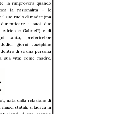
te, la rimprovera quando
tica la razionalità – le
a il suo ruolo di madre (ma
dimenticare i suoi due
li, Adrien e Gabriel?) e di
ni tanto, preferirebbe
 dodici giorni Joséphine
e dentro di sé una persona
la sua vita: come madre,
t, nata dalla relazione di
usei statali, si laurea in