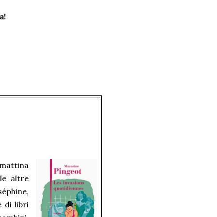
a!
mattina
e altre
séphine,
 di libri