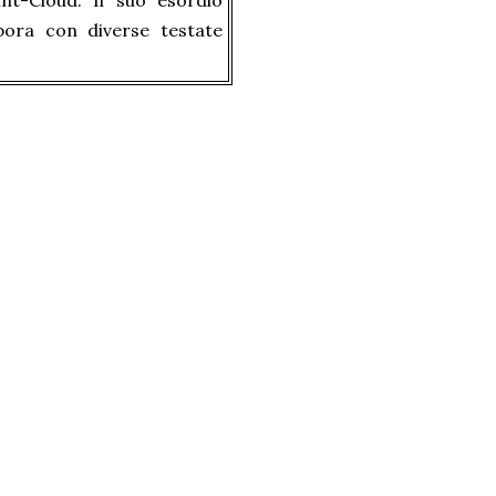
int-Cloud. Il suo esordio
bora con diverse testate