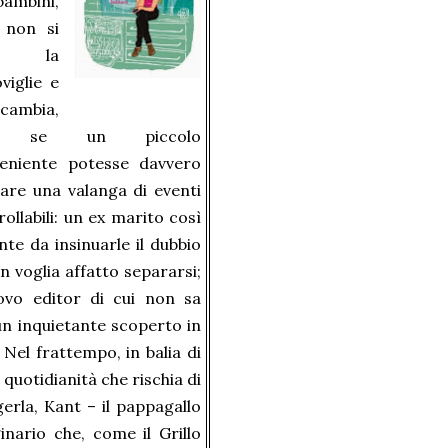
ambini,
 non si
pe la
viglie e
cambia,
e se un piccolo
veniente potesse davvero
are una valanga di eventi
rollabili: un ex marito così
nte da insinuarle il dubbio
n voglia affatto separarsi;
ovo editor di cui non sa
 un inquietante scoperto in
 Nel frattempo, in balia di
 quotidianità che rischia di
gerla, Kant – il pappagallo
nario che, come il Grillo