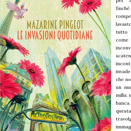
per b
finché
rom
lavasto
tutto 
com
incon
scaten
incont
invade
che no
un nu
nulla;
banca.
questa
travol
immagi