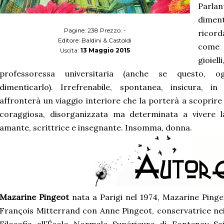
Parlan
dimen
Pagine: 238 Prezzo: -
ricord
Editore: Baldini & Castoldi
come 
Uscita:
13 Maggio 2015
gioiel
professoressa universitaria (anche se questo, og
dimenticarlo). Irrefrenabile, spontanea, insicura, in
affronterà un viaggio interiore che la porterà a scoprir
coraggiosa, disorganizzata ma determinata a vivere 
amante, scrittrice e insegnante. Insomma, donna.
Mazarine Pingeot
nata a Parigi nel 1974, Mazarine Pingeo
François Mitterrand con Anne Pingeot, conservatrice nei m