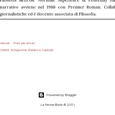
Filosofia all’École Normale Supérieure di Fontenay Sa
narrativo avviene nel 1988 con Premier Roman. Colla
giornalistiche ed è docente associata di Filosofia.
ndividi
Post per email
chette:
Anteprime
Baldini e Castoldi
Powered by Blogger
La Fenice Book © 2011 |