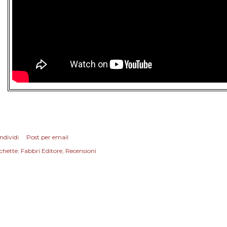
ndividi
Post per email
chette:
Fabbri Editore
Recensioni