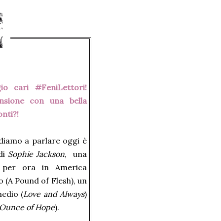
o cari #FeniLettori!
nsione con una bella
nti?!
andiamo a parlare oggi è
di
Sophie Jackson
, una
i per ora in America
o (A Pound of Flesh), un
edio (
Love and Always
)
Ounce of Hope
).