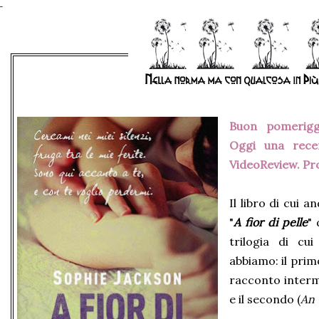
Buon pomeriggi
Oggi una rece
VideoReview. Pro
Il libro di cui 
"
A fior di pelle
" 
trilogia di cu
abbiamo: il prim
racconto interm
e il secondo (
An 