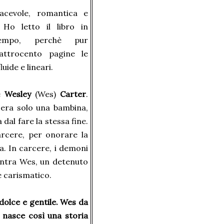
acevole, romantica e
 Ho letto il libro in
tempo, perchè pur
attrocento pagine le
uide e lineari.
e
Wesley
(Wes)
Carter
.
 era solo una bambina,
dal fare la stessa fine.
arcere, per onorare la
a. In carcere, i demoni
ontra Wes, un detenuto
e carismatico.
dolce e gentile. Wes da
 nasce così una storia