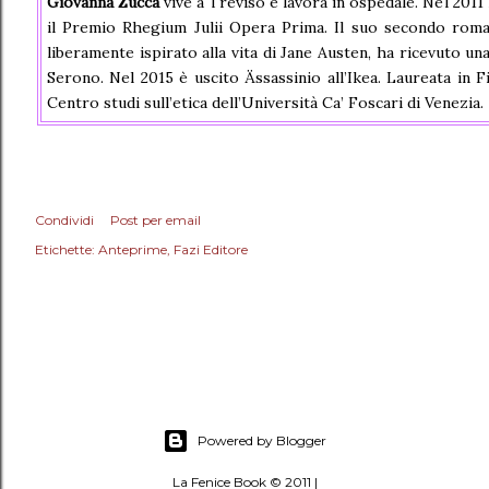
Giovanna Zucca
vive a Treviso e lavora in ospedale. Nel 201
il Premio Rhegium Julii Opera Prima. Il suo secondo ro
liberamente ispirato alla vita di Jane Austen, ha ricevuto u
Serono. Nel 2015 è uscito Ässassinio all’Ikea. Laureata in F
Centro studi sull’etica dell’Università Ca’ Foscari di Venezia.
Condividi
Post per email
Etichette:
Anteprime
Fazi Editore
Powered by Blogger
La Fenice Book © 2011 |