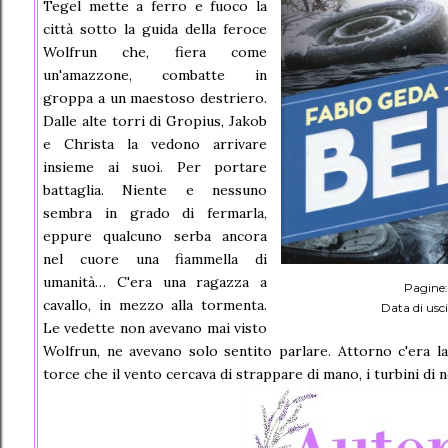
Tegel mette a ferro e fuoco la
città sotto la guida della feroce
Wolfrun che, fiera come
un'amazzone, combatte in
groppa a un maestoso destriero.
Dalle alte torri di Gropius, Jakob
e Christa la vedono arrivare
insieme ai suoi. Per portare
battaglia. Niente e nessuno
sembra in grado di fermarla,
eppure qualcuno serba ancora
nel cuore una fiammella di
umanità… C'era una ragazza a
Pagine:
cavallo, in mezzo alla tormenta.
Data di usc
Le vedette non avevano mai visto
Wolfrun, ne avevano solo sentito parlare. Attorno c'era la
torce che il vento cercava di strappare di mano, i turbini di n