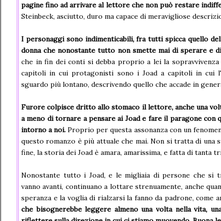
pagine fino ad arrivare al lettore che non può restare indiff
Steinbeck, asciutto, duro ma capace di meravigliose descrizi
I personaggi sono indimenticabili, fra tutti spicca quello del
donna che nonostante tutto non smette mai di sperare e di i
che in fin dei conti si debba proprio a lei la sopravvivenza 
capitoli in cui protagonisti sono i Joad a capitoli in cui
sguardo più lontano, descrivendo quello che accade in gener
Furore colpisce dritto allo stomaco il lettore, anche una volta
a meno di tornare a pensare ai Joad e fare il paragone con
intorno a noi.
Proprio per questa assonanza con un fenomeno 
questo romanzo è più attuale che mai. Non si tratta di una st
fine, la storia dei Joad è amara, amarissima, e fatta di tanta t
Nonostante tutto i Joad, e le migliaia di persone che si t
vanno avanti, continuano a lottare strenuamente, anche quan
speranza e la voglia di rialzarsi la fanno da padrone, come a
che bisognerebbe leggere almeno una volta nella vita, un
riflettere sulla direzione in cui ci stiamo muovendo. Buona le