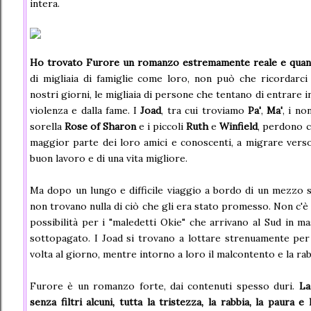
intera.
Ho trovato Furore un romanzo estremamente reale e quant
di migliaia di famiglie come loro, non può che ricordarc
nostri giorni, le migliaia di persone che tentano di entrare 
violenza e dalla fame. I
Joad
, tra cui troviamo
Pa'
,
Ma'
, i no
sorella
Rose of Sharon
e i piccoli
Ruth
e
Winfield
, perdono c
maggior parte dei loro amici e conoscenti, a migrare verso
buon lavoro e di una vita migliore.
Ma dopo un lungo e difficile viaggio a bordo di un mezzo s
non trovano nulla di ciò che gli era stato promesso. Non c'è 
possibilità per i "maledetti Okie" che arrivano al Sud in m
sottopagato. I Joad si trovano a lottare strenuamente per
volta al giorno, mentre intorno a loro il malcontento e la r
Furore è un romanzo forte, dai contenuti spesso duri.
La 
senza filtri alcuni, tutta la tristezza, la rabbia, la paura