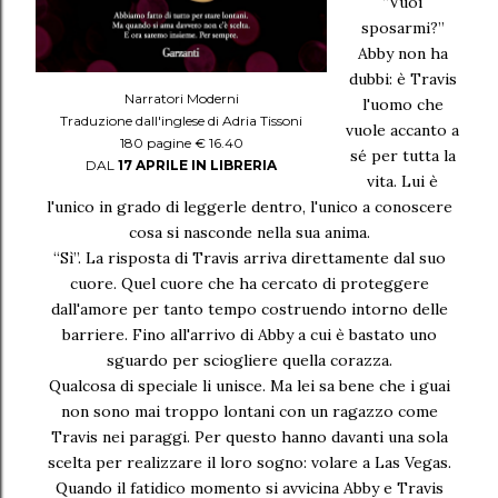
“Vuoi
sposarmi?”
Abby non ha
dubbi: è Travis
Narratori Moderni
l'uomo che
Traduzione dall'inglese di Adria Tissoni
vuole accanto a
180 pagine € 16.40
sé per tutta la
DAL
17 APRILE IN LIBRERIA
vita. Lui è
l'unico in grado di leggerle dentro, l'unico a conoscere
cosa si nasconde nella sua anima.
“Sì”. La risposta di Travis arriva direttamente dal suo
cuore. Quel cuore che ha cercato di proteggere
dall'amore per tanto tempo costruendo intorno delle
barriere. Fino all'arrivo di Abby a cui è bastato uno
sguardo per sciogliere quella corazza.
Qualcosa di speciale li unisce. Ma lei sa bene che i guai
non sono mai troppo lontani con un ragazzo come
Travis nei paraggi. Per questo hanno davanti una sola
scelta per realizzare il loro sogno: volare a Las Vegas.
Quando il fatidico momento si avvicina Abby e Travis