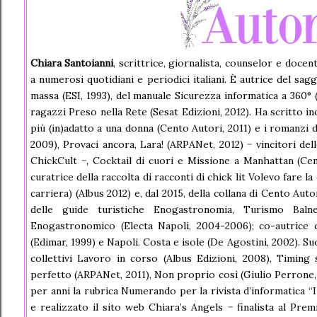
Chiara Santoianni
, scrittrice, giornalista, counselor e docen
a numerosi quotidiani e periodici italiani. È autrice del sa
massa (ESI, 1993), del manuale Sicurezza informatica a 360° (
ragazzi Preso nella Rete (Sesat Edizioni, 2012). Ha scritto i
più (in)adatto a una donna (Cento Autori, 2011) e i romanzi di
2009), Provaci ancora, Lara! (ARPANet, 2012) − vincitori de
ChickCult −, Cocktail di cuori e Missione a Manhattan (Cen
curatrice della raccolta di racconti di chick lit Volevo fare l
carriera) (Albus 2012) e, dal 2015, della collana di Cento Auto
delle guide turistiche Enogastronomia, Turismo Baln
Enogastronomico (Electa Napoli, 2004-2006); co-autrice d
(Edimar, 1999) e Napoli. Costa e isole (De Agostini, 2002). S
collettivi Lavoro in corso (Albus Edizioni, 2008), Timin
perfetto (ARPANet, 2011), Non proprio così (Giulio Perrone, 
per anni la rubrica Numerando per la rivista d’informatica “
e realizzato il sito web Chiara’s Angels − finalista al Pre