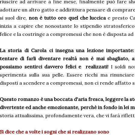
riuscire ad arrivare a fine mese, finalmente può fare s
adottare un altro gatto e addirittura pensare di compra
si suol dire,
non è tutto oro quel che luccica
e presto C
inizia a capire che nonostante lo stipendio stratosferic
felice e la costringe a compromessi che non è disposta ad
La storia di Carola ci insegna una lezione importante:
tentare di farli diventare realtà non è mai sbagliato, 
possiamo sentirci davvero felici e realizzati!
I soldi no
sperimenta sulla sua pelle. Essere ricchi ma rinunciare
disposti a scendere a compromessi, non ci rende affatto s
Questo romanzo è una boccata d'aria fresca, leggere la sto
divertente ed anche emozionante, perchè in fondo in lei mi
storia attualissima, profondamente vera, che vi farà riflet
Si dice che a volte i sogni che si realizzano sono