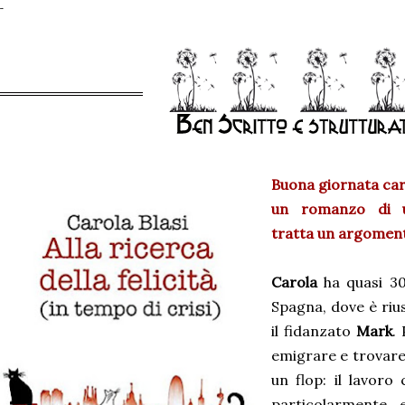
Buona giornata cari
un romanzo di u
tratta un argoment
Carola
ha quasi 30
Spagna, dove è rius
il fidanzato
Mark
.
emigrare e trovare 
un flop: il lavoro
particolarmente 