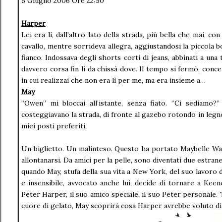
5 Giugno 2006 Ore 22:50
Harper
Lei era lì, dall’altro lato della strada, più bella che mai, con
cavallo, mentre sorrideva allegra, aggiustandosi la piccola bo
fianco. Indossava degli shorts corti di jeans, abbinati a una 
davvero corsa fin lì da chissà dove. Il tempo si fermò, conce
in cui realizzai che non era lì per me, ma era insieme a…
May
“Owen” mi bloccai all’istante, senza fiato. “Ci sediamo?”
costeggiavano la strada, di fronte al gazebo rotondo in legno
miei posti preferiti.
Un biglietto. Un malinteso. Questo ha portato Maybelle Wat
allontanarsi. Da amici per la pelle, sono diventati due estranei
quando May, stufa della sua vita a New York, del suo lavoro d
e insensibile, avvocato anche lui, decide di tornare a Kee
Peter Harper, il suo amico speciale, il suo Peter personale. T
cuore di gelato, May scoprirà cosa Harper avrebbe voluto dirl