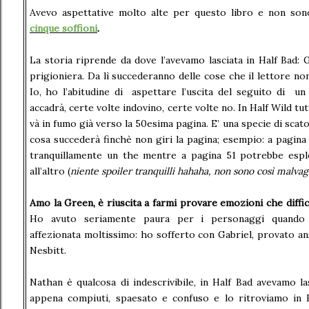
Avevo aspettative molto alte per questo libro e non sono
cinque soffioni
.
La storia riprende da dove l’avevamo lasciata in Half Bad: 
prigioniera. Da lì succederanno delle cose che il lettore no
Io,
ho l’abitudine di aspettare l’uscita del seguito di un
accadrà, certe volte indovino, certe volte no. In Half Wild t
và in fumo già verso la 50esima pagina. E’ una specie di scat
cosa succederà finchè non giri la pagina; esempio: a pagin
tranquillamente un the mentre a pagina 51 potrebbe esp
all’altro (
niente spoiler tranquilli hahaha, non sono così malvag
Amo la Green,
è riuscita a farmi provare emozioni che diff
Ho avuto seriamente paura per i personaggi quando 
affezionata moltissimo: ho sofferto con Gabriel, provato a
Nesbitt.
Nathan è qualcosa di indescrivibile, in Half Bad avevamo la
appena compiuti, spaesato e confuso e lo ritroviamo in H