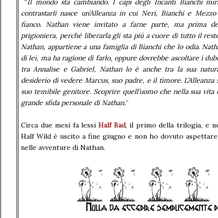
“
Il mondo sta cambiando. I capi degli Incanti Bianchi mir
contrastarli nasce un’Alleanza in cui Neri, Bianchi e Mezz
fianco. Nathan viene invitato a farne parte, ma prima de
prigioniera, perché liberarla gli sta più a cuore di tutto il res
Nathan, appartiene a una famiglia di Bianchi che lo odia. Nath
di lei, ma ha ragione di farlo, oppure dovrebbe ascoltare i du
tra Annalise e Gabriel, Nathan lo è anche tra la sua natura
desiderio di vedere Marcus, suo padre, e il timore. L’Alleanza s
suo temibile genitore. Scoprire quell’uomo che nella sua vita 
grande sfida personale di Nathan.
”
Circa due mesi fa lessi
Half Bad
,
il primo della trilogia,
e n
Half Wild è uscito a fine giugno e non ho dovuto aspettare
nelle avventure di Nathan.