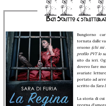
Bungiorno ca
tornata dalle va
orsono
(chi mi
profilo PVT lo s
sito da ieri. O
dovevo fare mo
svariate lettu
portato ad arre
scritto da
Sara 
La storia di cui
pregna d'amore,