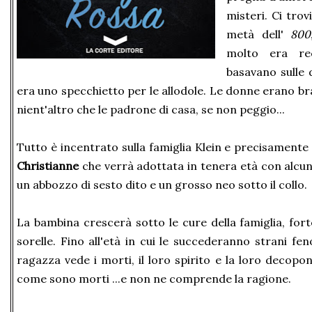
misteri. Ci trov
metà dell'
800
molto era rec
basavano sulle d
era uno specchietto per le allodole. Le donne erano b
nient'altro che le padrone di casa, se non peggio...
Tutto è incentrato sulla famiglia Klein e precisament
Christianne
che verrà adottata in tenera età con alc
un abbozzo di sesto dito e un grosso neo sotto il collo.
La bambina crescerà sotto le cure della famiglia, for
sorelle. Fino all'età in cui le succederanno strani f
ragazza vede i morti, il loro spirito e la loro decopo
come sono morti ...e non ne comprende la ragione.