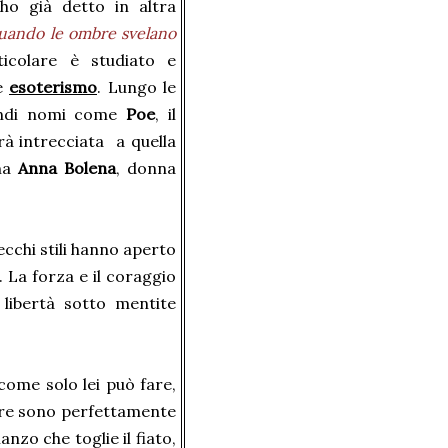
ho già detto in altra
Quando le ombre svelano
ticolare è studiato e
e
esoterismo
. Lungo le
andi nomi come
Poe
, il
rà intrecciata a quella
ina
Anna Bolena
, donna
vecchi stili hanno aperto
. La forza e il coraggio
 libertà sotto mentite
 come solo lei può fare,
uire sono perfettamente
nzo che toglie il fiato,