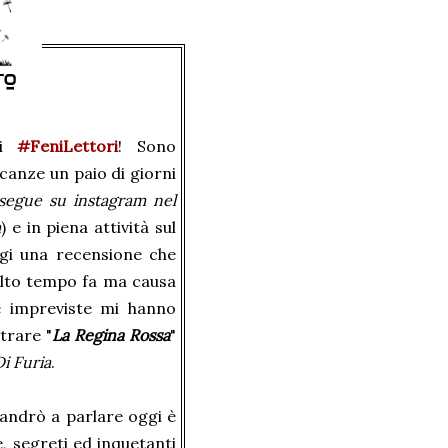
ri
#FeniLettori
! Sono
canze un paio di giorni
 segue su instagram nel
a
) e in piena attività sul
ggi una recensione che
lto tempo fa ma causa
re impreviste mi hanno
trare "
La Regina Rossa
"
Di Furia
.
 andrò a parlare oggi è
 segreti ed inquetanti