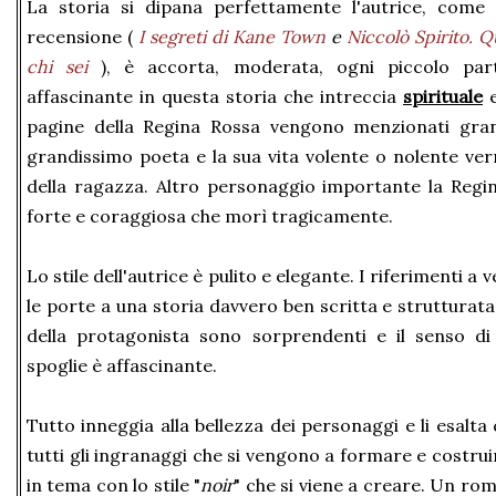
La storia si dipana perfettamente l'autrice, come 
recensione (
I segreti di Kane Town
e
Niccolò Spirito. 
chi sei
), è accorta, moderata, ogni piccolo par
affascinante in questa storia che intreccia
spirituale
pagine della Regina Rossa vengono menzionati gr
grandissimo poeta e la sua vita volente o nolente ver
della ragazza. Altro personaggio importante la Reg
forte e coraggiosa che morì tragicamente.
Lo stile dell'autrice è pulito e elegante. I riferimenti a 
le porte a una storia davvero ben scritta e strutturata
della protagonista sono sorprendenti e il senso di
spoglie è affascinante.
Tutto inneggia alla bellezza dei personaggi e li esalta
tutti gli ingranaggi che si vengono a formare e costr
in tema con lo stile "
noir
" che si viene a creare. Un roma