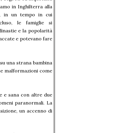
iamo in Inghilterra alla
, in un tempo in cui
luso, le famiglie si
inastie e la popolarità
raccate e potevano fare
e su una strana bambina
une malformazioni come
te e sana con altre due
enomeni paranormali. La
nsizione, un accenno di