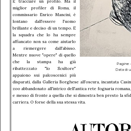
E tracciare un profilo. Ma il
miglior profiler di Roma, il
commissario Enrico Mancini, è
lontano dall'essere l'uomo
brillante e deciso di un tempo. E
la squadra che lo ha sempre
affiancato non sa come aiutarlo
a riemergere dall'abisso.
Mentre nuove "opere" di quello
che la stampa ha già
Pagine:
ribattezzato "lo Scultore"
Data di u
appaiono sui palcoscenici più
disparati, dalla Galleria Borghese all'oscura, incantata Casin
zoo abbandonato all'intrico dell'antica rete fognaria romana,
e messo di fronte a quella che si dimostra ben presto la sfid
carriera. O forse della sua stessa vita.