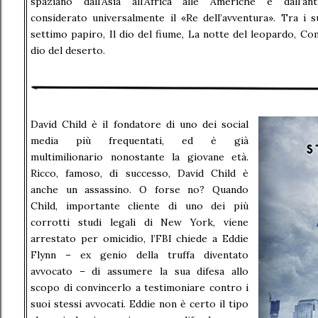
spaziano dall’Asia all’Africa alle Americhe e dall’a
considerato universalmente il «Re dell’avventura». Tra i su
settimo papiro, Il dio del fiume, La notte del leopardo, Co
dio del deserto.
David Child è il fondatore di uno dei social
media più frequentati, ed è già
multimilionario nonostante la giovane età.
Ricco, famoso, di successo, David Child è
anche un assassino. O forse no? Quando
Child, importante cliente di uno dei più
corrotti studi legali di New York, viene
arrestato per omicidio, l’FBI chiede a Eddie
Flynn – ex genio della truffa diventato
avvocato – di assumere la sua difesa allo
scopo di convincerlo a testimoniare contro i
suoi stessi avvocati. Eddie non è certo il tipo