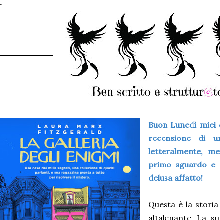
Buon Lunedì miei c
recensione di 
letteralmente, m
primo sguardo e 
delusa affatto!
Questa è la storia
altalenante. La s