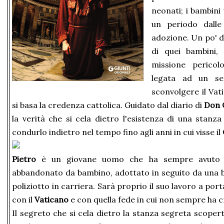
neonati; i bambini
un periodo dalle
adozione. Un po' 
di quei bambini,
missione pericol
legata ad un se
sconvolgere il Vat
si basa la credenza cattolica. Guidato dal diario di
Don 
la verità che si cela dietro l'esistenza di una stanz
condurlo indietro nel tempo fino agli anni in cui visse il
Pietro
è un giovane uomo che ha sempre avuto u
abbandonato da bambino, adottato in seguito da una b
poliziotto in carriera. Sarà proprio il suo lavoro a por
con il
Vaticano
e con quella fede in cui non sempre ha 
Il segreto che si cela dietro la stanza segreta scope