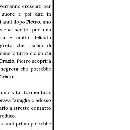
 verranno cresciuti per
 suore e poi dati in
di anni dopo
Pietro
, uno
 viene scelto per una
osa e molto delicata
greto che rischia di
icano e tutto ciò su cui
Orazio
, Pietro scoprirà
a segreta che potrebbe
Cristo
...
na vita tormentata,
rava famiglia e adesso
tarlo a stretto contatto
creduto.
rta anni prima potrebbe