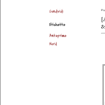
Condividi
Pu
[
Etichette
&
Anteprime
Nord