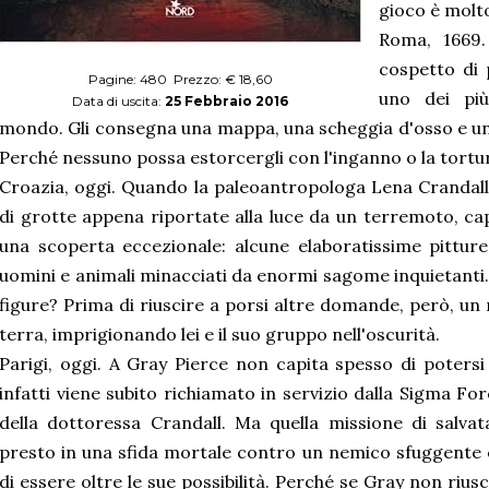
gioco è molto
Roma, 1669.
cospetto di 
Pagine: 480 Prezzo: € 18,60
uno dei più
Data di uscita:
25 Febbraio 2016
mondo. Gli consegna una mappa, una scheggia d'osso e un 
Perché nessuno possa estorcergli con l'inganno o la tortura
Croazia, oggi. Quando la paleoantropologa Lena Crandall
di grotte appena riportate alla luce da un terremoto, cap
una scoperta eccezionale: alcune elaboratissime pitture
uomini e animali minacciati da enormi sagome inquietanti. 
figure? Prima di riuscire a porsi altre domande, però, un
terra, imprigionando lei e il suo gruppo nell'oscurità.
Parigi, oggi. A Gray Pierce non capita spesso di poters
infatti viene subito richiamato in servizio dalla Sigma Fo
della dottoressa Crandall. Ma quella missione di salva
presto in una sfida mortale contro un nemico sfuggente e
di essere oltre le sue possibilità. Perché se Gray non rius