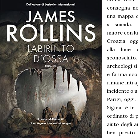
consegna ne
una mappa e 
si suicida.
muore con lu
Croazia, og
alla luce 
sconosciu
archeologi si
e fa una sco
rimane intra
incidente o 
Parigi, oggi.
Sigma, è in 
ordinato di 
aiuto degli 
ben presto 