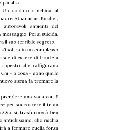
 più alta…
 Un soldato s’inchina al
padre Athanasius Kircher,
 autorevoli sapienti del
messaggio. Poi si suicida.
 il suo terribile segreto.
 s'inoltra in un complesso
isce di essere di fronte a
 rupestri che raffigurano
Chi – o cosa – sono quelle
 nuovo sisma fa tremare la
i prendere una vacanza. E
rce per soccorrere il team
taggio si trasformerà ben
 antichissimo, che rischia
cirà a fermare quella forza