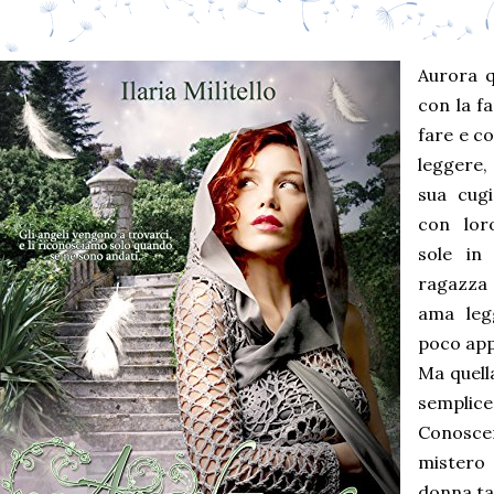
Aurora q
con la f
fare e co
leggere,
sua cug
con lor
sole in
ragazza 
ama leg
poco app
Ma quell
semplice 
Conoscer
mister
donna tat