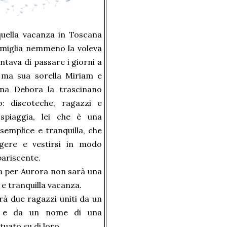
uella vacanza in Toscana
amiglia nemmeno la voleva
ntava di passare i giorni a
 ma sua sorella Miriam e
ina Debora la trascinano
o: discoteche, ragazzi e
 spiaggia, lei che è una
semplice e tranquilla, che
gere e vestirsi in modo
ariscente.
a per Aurora non sarà una
e tranquilla vacanza.
à due ragazzi uniti da un
o e da un nome di una
uato su di loro.