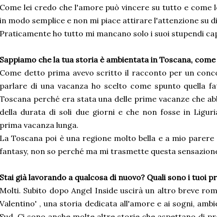
Come lei credo che l'amore può vincere su tutto e come l
in modo semplice e non mi piace attirare l'attenzione su d
Praticamente ho tutto mi mancano solo i suoi stupendi capel
Sappiamo che la tua storia è ambientata in Toscana, come
Come detto prima avevo scritto il racconto per un con
parlare di una vacanza ho scelto come spunto quella fat
Toscana perché era stata una delle prime vacanze che ab
della durata di soli due giorni e che non fosse in Ligu
prima vacanza lunga.
La Toscana poi è una regione molto bella e a mio parere
fantasy, non so perché ma mi trasmette questa sensazion
Stai già lavorando a qualcosa di nuovo? Quali sono i tuoi pr
Molti. Subito dopo Angel Inside uscirà un altro breve r
Valentino' , una storia dedicata all'amore e ai sogni, ambi
Sud. Ci sono anche molte altre storie che aspettano di p