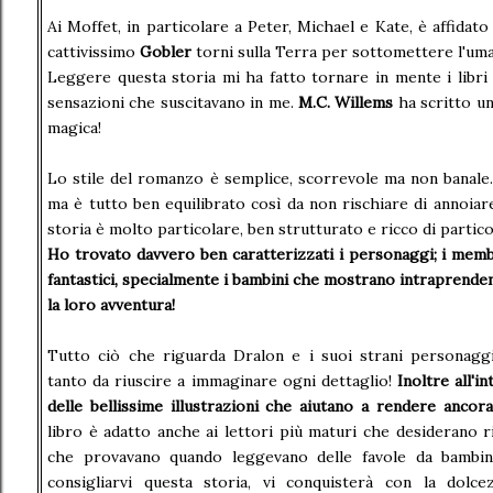
Ai Moffet, in particolare a Peter, Michael e Kate, è affidato
cattivissimo
Gobler
torni sulla Terra per sottomettere l'uma
Leggere questa storia mi ha fatto tornare in mente i libri
sensazioni che suscitavano in me.
M.C. Willems
ha scritto una
magica!
Lo stile del romanzo è semplice, scorrevole ma non banale
ma è tutto ben equilibrato così da non rischiare di annoiare
storia è molto particolare, ben strutturato e ricco di partico
Ho trovato davvero ben caratterizzati i personaggi; i memb
fantastici, specialmente i bambini che mostrano intraprenden
la loro avventura!
Tutto ciò che riguarda Dralon e i suoi strani personaggi
tanto da riuscire a immaginare ogni dettaglio!
Inoltre all'
delle bellissime illustrazioni che aiutano a rendere ancora 
libro è adatto anche ai lettori più maturi che desiderano r
che provavano quando leggevano delle favole da bambin
consigliarvi questa storia, vi conquisterà con la dolc