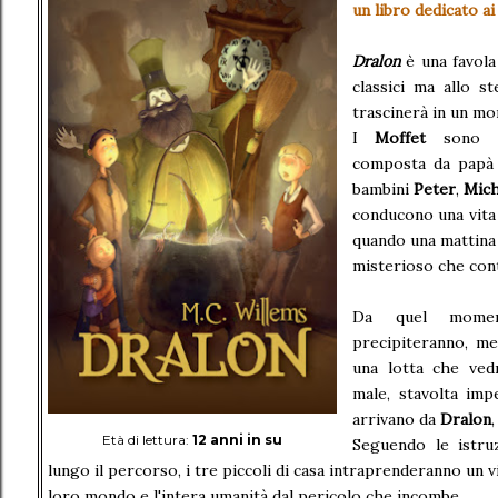
un libro dedicato ai 
Dralon
è una favola
classici ma allo s
trascinerà in un mo
I
Moffet
sono un
composta da pap
bambini
Peter
,
Mic
conducono una vita 
quando una mattina 
misterioso che con
Da quel momen
precipiteranno, me
una lotta che vedr
male, stavolta imp
arrivano da
Dralon
Età di lettura:
12 anni in su
Seguendo le istru
lungo il percorso, i tre piccoli di casa intraprenderanno un vi
loro mondo e l'intera umanità dal pericolo che incombe...