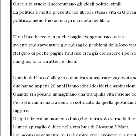
Oltre allo studio,li accomunano gli ideali politici simili.
La politica è molto presente nel libro,la stessa vita di Giovan
politica;almeno fino ad una prima metà del libro.
E' un libro breve e in poche pagine vengono raccontate
avventure,disavventure,gioie,disagi e problemi della loro vit
Nel giro di poche pagine l'autrice ci fa già conoscere i perso
famiglie,i loro caratteri e ideali.
L'inizio del libro è allegro,comunica spensieratezza,dovuta so
due:hanno appena 20 anni.Hanno ideali,desideri e aspirazioni
Quando si sposano immaginano una tranquilla vita insieme con
Però Giovanni inizia a sentirsi soffocato da quella quotidian
fuggire.
Da qui inizierà un momento buio,che finirà solo verso la fine 
L'unico spiraglio di luce nella vita buia di Giovanni è Mara.
Lei,inconsapevolmente,gli farà capire che l'eroismo e la polit