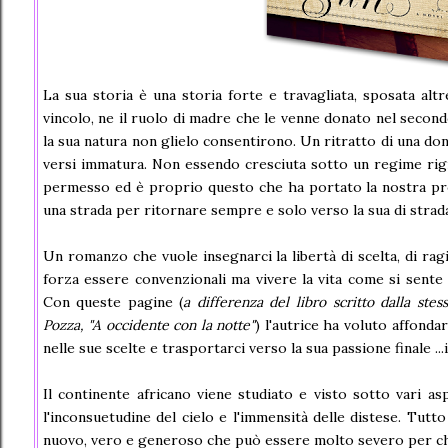
La sua storia è una storia forte e travagliata, sposata al
vincolo, ne il ruolo di madre che le venne donato nel secondo
la sua natura non glielo consentirono. Un ritratto di una don
versi immatura. Non essendo cresciuta sotto un regime rig
permesso ed è proprio questo che ha portato la nostra pro
una strada per ritornare sempre e solo verso la sua di strada
Un romanzo che vuole insegnarci la libertà di scelta, di ra
forza essere convenzionali ma vivere la vita come si sente d
Con queste pagine (
a differenza del libro scritto dalla ste
Pozza, "A occidente con la notte"
) l'autrice ha voluto affondar
nelle sue scelte e trasportarci verso la sua passione finale ...i
Il continente africano viene studiato e visto sotto vari aspe
l'inconsuetudine del cielo e l'immensità delle distese. Tutto
nuovo, vero e generoso che può essere molto severo per ch