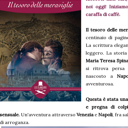
noi oggi! Iniziam
caraffa di caffè.
Il tesoro delle mer
centinaio di pagin
La scrittura elegan
leggero. La storia
Maria Teresa Spin
si ritrova persa
nascosto a
Nap
avventurosa.
Questa è stata una
e pregna di colp
sensuale.
Un'avventura attraverso
Venezia
e
Napoli
, fra s
di arroganza.