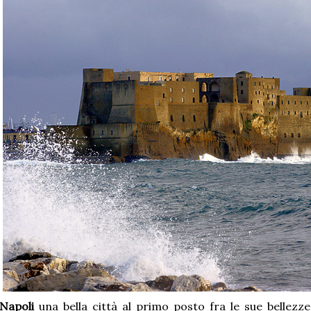
Napoli
una bella città al primo posto fra le sue bellezz