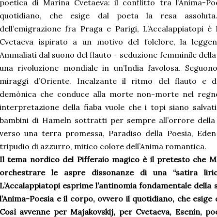
poetica di Marina Cvetaeva: il conflitto tra l’Anima-Po
quotidiano, che esige dal poeta la resa assolut
dell’emigrazione fra Praga e Parigi, L’Accalappiatopi è
Cvetaeva ispirato a un motivo del folclore, la leggen
Ammaliati dal suono del flauto – seduzione femminile della
una rivoluzione mondiale in un’India favolosa. Seguono 
miraggi d’Oriente. Incalzante il ritmo del flauto e d
demònica che conduce alla morte non-morte nel regno d
interpretazione della fiaba vuole che i topi siano salvat
bambini di Hameln sottratti per sempre all’orrore della 
verso una terra promessa, Paradiso della Poesia, Eden
tripudio di azzurro, mitico colore dell’Anima romantica.
Il tema nordico del Pifferaio magico è il pretesto che 
orchestrare le aspre dissonanze di una “satira lirica
L’Accalappiatopi esprime l’antinomia fondamentale della su
l’Anima-Poesia e il corpo, ovvero il quotidiano, che esige 
Così avvenne per Majakovskij, per Cvetaeva, Esenin, poet