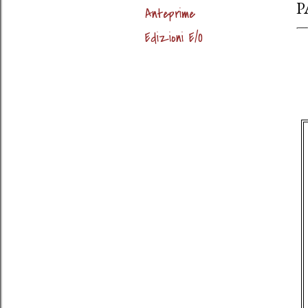
P
Anteprime
Edizioni E/O