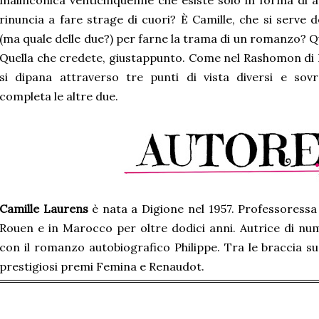
malinconica venticinquenne che esiste solo in forma di 
rinuncia a fare strage di cuori? È Camille, che si serve d
(ma quale delle due?) per farne la trama di un romanzo? Qu
Quella che credete, giustappunto. Come nel Rashomon di 
si dipana attraverso tre punti di vista diversi e sov
completa le altre due.
Camille Laurens
è nata a Digione nel 1957. Professoressa 
Rouen e in Marocco per oltre dodici anni. Autrice di nu
con il romanzo autobiografico Philippe. Tra le braccia sue
prestigiosi premi Femina e Renaudot.