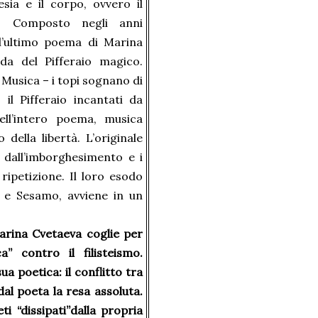
esia e il corpo, ovvero il
a. Composto negli anni
 l’ultimo poema di Marina
da del Pifferaio magico.
 Musica – i topi sognano di
il Pifferaio incantati da
ell’intero poema, musica
ella libertà. L’originale
i dall’imborghesimento e i
ripetizione. Il loro esodo
 e Sesamo, avviene in un
Marina Cvetaeva coglie per
” contro il filisteismo.
a poetica: il conflitto tra
dal poeta la resa assoluta.
i “dissipati”dalla propria