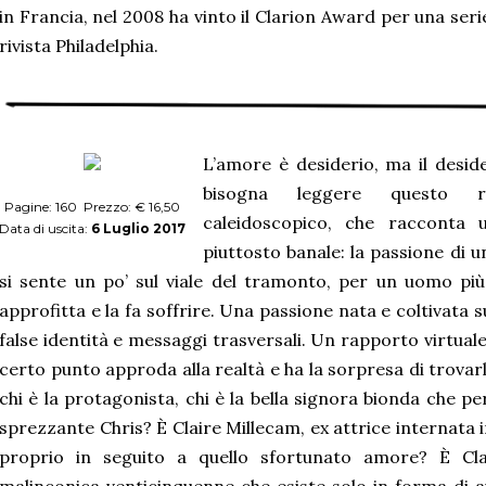
in Francia, nel 2008 ha vinto il Clarion Award per una serie 
rivista Philadelphia.
L’amore è desiderio, ma il desid
bisogna leggere questo ro
Pagine: 160 Prezzo: € 16,50
caleidoscopico, che racconta 
Data di uscita:
6 Luglio 2017
piuttosto banale: la passione di 
si sente un po’ sul viale del tramonto, per un uomo più
approfitta e la fa soffrire. Una passione nata e coltivata s
false identità e messaggi trasversali. Un rapporto virtual
certo punto approda alla realtà e ha la sorpresa di trova
chi è la protagonista, chi è la bella signora bionda che per
sprezzante Chris? È Claire Millecam, ex attrice internata 
proprio in seguito a quello sfortunato amore? È Cla