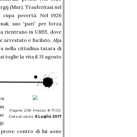
rgij (Mur). Trasferitasi nel
e cupa povertà. Nel 1926
nak, suo “pari” per forza
lia rientrano in URSS, dove
 arrestato e fucilato, Alja
a nella cittadina tatara di
toglie la vita il 31 agosto
va
un
Pagine: 208 Prezzo: € 17,00
ne
Data di uscita:
6 Luglio 2017
(e
 prove contro di lui sono