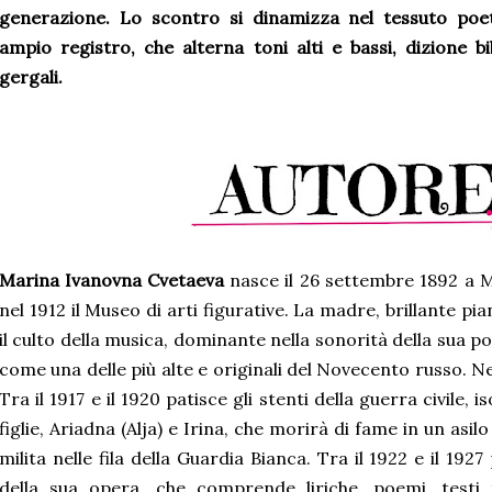
generazione. Lo scontro si dinamizza nel tessuto poet
ampio registro, che alterna toni alti e bassi, dizione bi
gergali.
Marina Ivanovna Cvetaeva
nasce il 26 settembre 1892 a 
nel 1912 il Museo di arti figurative. La madre, brillante pian
il culto della musica, dominante nella sonorità della sua p
come una delle più alte e originali del Novecento russo. N
Tra il 1917 e il 1920 patisce gli stenti della guerra civile, 
figlie, Ariadna (Alja) e Irina, che morirà di fame in un asil
milita nelle fila della Guardia Bianca. Tra il 1922 e il 192
della sua opera, che comprende liriche, poemi, testi 