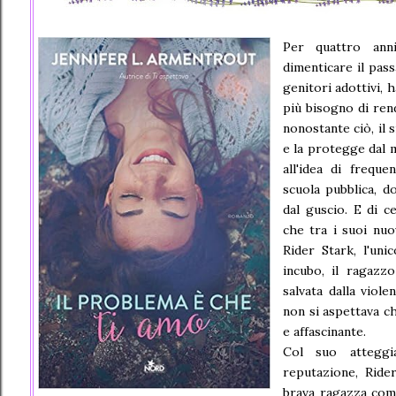
Per quattro ann
dimenticare il pass
genitori adottivi, 
più bisogno di rend
nonostante ciò, il 
e la protegge dal 
all'idea di freque
scuola pubblica, d
dal guscio. E di 
che tra i suoi nu
Rider Stark, l'uni
incubo, il ragazzo
salvata dalla viol
non si aspettava c
e affascinante.
Col suo atteggi
reputazione, Ride
brava ragazza come