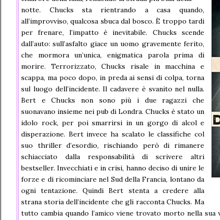
notte. Chucks sta rientrando a casa quando,
all’improvviso, qualcosa sbuca dal bosco. È troppo tardi
per frenare, l’impatto è inevitabile. Chucks scende
dall’auto: sull’asfalto giace un uomo gravemente ferito,
che mormora un’unica, enigmatica parola prima di
morire. Terrorizzato, Chucks risale in macchina e
scappa, ma poco dopo, in preda ai sensi di colpa, torna
sul luogo dell’incidente. Il cadavere è svanito nel nulla.
Bert e Chucks non sono più i due ragazzi che
suonavano insieme nei pub di Londra. Chucks è stato un
idolo rock, per poi smarrirsi in un gorgo di alcol e
disperazione. Bert invece ha scalato le classifiche col
suo thriller d’esordio, rischiando però di rimanere
schiacciato dalla responsabilità di scrivere altri
bestseller. Invecchiati e in crisi, hanno deciso di unire le
forze e di ricominciare nel Sud della Francia, lontano da
ogni tentazione. Quindi Bert stenta a credere alla
strana storia dell’incidente che gli racconta Chucks. Ma
tutto cambia quando l’amico viene trovato morto nella sua vill