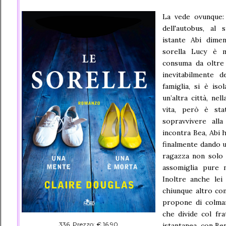
La vede ovunque: 
dell'autobus, al
istante Abi dimen
sorella Lucy è m
consuma da oltre 
inevitabilmente 
famiglia, si è iso
un’altra città, ne
vita, però è sta
sopravvivere all
incontra Bea, Abi h
finalmente dando u
ragazza non solo è
assomiglia pure 
Inoltre anche lei
chiunque altro com
propone di colmar
che divide col fra
336 Prezzo: € 16,90
istantanea, con Ben