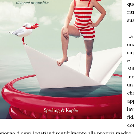
qu
ri
sua
La
un
su
e 
Mi
me
un
ch
ap
la
fi
co
giorno d'oggi, legati indiscutibilmente alla propria madre, 