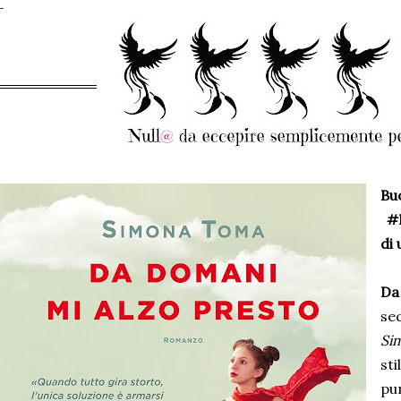
B
#F
di 
Da
se
Si
st
pu