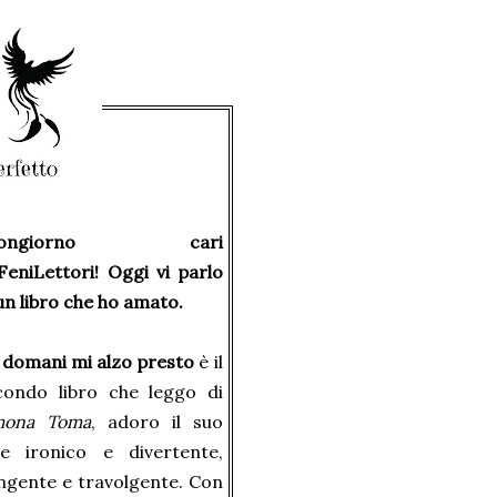
uongiorno cari
eniLettori! Oggi vi parlo
un libro che ho amato.
 domani mi alzo presto
è il
condo libro che leggo di
mona Toma
, adoro il suo
ile ironico e divertente,
ngente e travolgente. Con