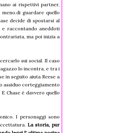
no ai rispettivi partner,
 meno.di guardare quello
ase decide di spostarsi al
ri e raccontando aneddoti
ontrariata, ma poi inizia a
rcarlo sui social. Il caso
agazzo lo incontra, e tra i
se in seguito aiuta Reese a
 suo assiduo corteggiamento
 E Chase è davvero quello
ronico. I personaggi sono
faccettatura.
La storia, pur
ndo leggi l' ultima pagina