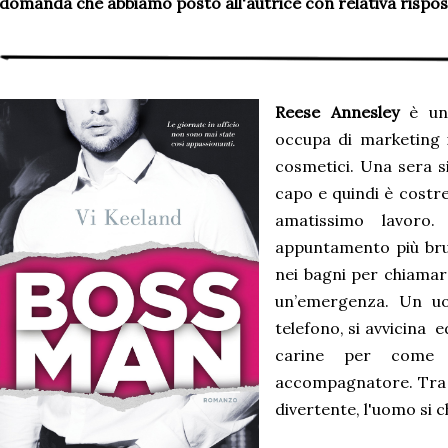
domanda che abbiamo posto all'autrice con relativa rispos
Reese Annesley
è un
occupa di marketing 
cosmetici. Una sera si
capo e quindi è costr
amatissimo lavoro.
appuntamento più brut
nei bagni per chiamar
un’emergenza. Un uo
telefono, si avvicina e
carine per come 
accompagnatore. Tra 
divertente, l'uomo si 