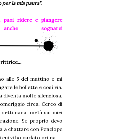
io per la mia paura".
i puoi ridere e piangere
nche sognare!
ittrice...
o alle 5 del mattino e mi
are le bollette e così via.
a diventa molto silenziosa,
 pomeriggio circa. Cerco di
a settimana, metà sui miei
borazione. Se proprio devo
ta a chattare con Penelope
 cui vi ho parlato prima.