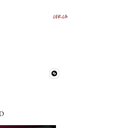
CERCA
ND