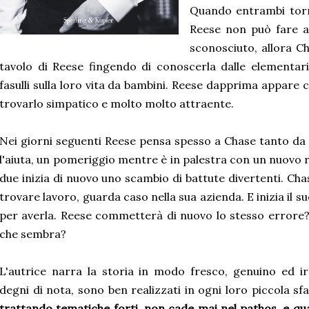
Quando entrambi torna
Reese non può fare a
sconosciuto, allora Ch
tavolo di Reese fingendo di conoscerla dalle elementa
fasulli sulla loro vita da bambini. Reese dapprima appare c
trovarlo simpatico e molto molto attraente.
Nei giorni seguenti Reese pensa spesso a Chase tanto da ce
l'aiuta, un pomeriggio mentre è in palestra con un nuovo r
due inizia di nuovo uno scambio di battute divertenti. Cha
trovare lavoro, guarda caso nella sua azienda. E inizia il
per averla. Reese commetterà di nuovo lo stesso errore?
che sembra?
L'autrice narra la storia in modo fresco, genuino ed i
degni di nota, sono ben realizzati in ogni loro piccola s
trattando tematiche forti, non cade mai nel pathos, e qua