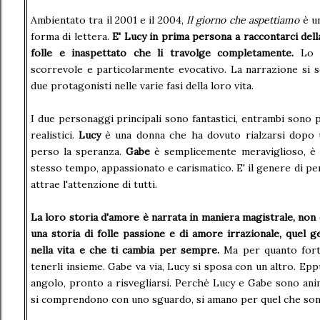
Ambientato tra il 2001 e il 2004,
Il giorno che aspettiamo
è un
forma di lettera.
E' Lucy in prima persona a raccontarci dell
folle e inaspettato che li travolge completamente.
Lo st
scorrevole e particolarmente evocativo. La narrazione si 
due protagonisti nelle varie fasi della loro vita.
I due personaggi principali sono fantastici, entrambi sono 
realistici.
Lucy
è una donna che ha dovuto rialzarsi dopo 
perso la speranza.
Gabe
è semplicemente meraviglioso, è 
stesso tempo, appassionato e carismatico. E' il genere di p
attrae l'attenzione di tutti.
La loro storia d'amore è narrata in maniera magistrale, non è
una storia di folle passione e di amore irrazionale, quel 
nella vita e che ti cambia per sempre.
Ma per quanto forte
tenerli insieme. Gabe va via, Lucy si sposa con un altro. Epp
angolo, pronto a risvegliarsi. Perchè Lucy e Gabe sono ani
si comprendono con uno sguardo, si amano per quel che so