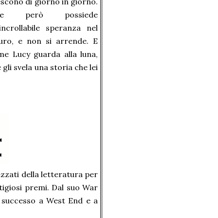
scono di giorno in giorno.
fie però possiede
incrollabile speranza nel
turo, e non si arrende. E
me Lucy guarda alla luna,
 gli svela una storia che lei
ezzati della letteratura per
stigiosi premi. Dal suo War
o successo a West End e a