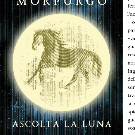
fe
l'a
- o
par
- a
gu
re
ne
Ing
del
ser
tra
sir
sp
gu
so