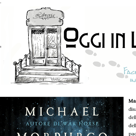
Ma
di
de
del
pa