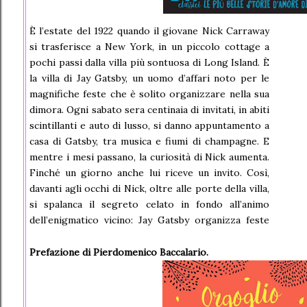
È l’estate del 1922 quando il giovane Nick Carraway
si trasferisce a New York, in un piccolo cottage a
pochi passi dalla villa più sontuosa di Long Island. È
la villa di Jay Gatsby, un uomo d’affari noto per le
magnifiche feste che è solito organizzare nella sua
dimora. Ogni sabato sera centinaia di invitati, in abiti
scintillanti e auto di lusso, si danno appuntamento a
casa di Gatsby, tra musica e fiumi di champagne. E
mentre i mesi passano, la curiosità di Nick aumenta.
Finché un giorno anche lui riceve un invito. Così,
davanti agli occhi di Nick, oltre alle porte della villa,
si spalanca il segreto celato in fondo all’animo
dell’enigmatico vicino: Jay Gatsby organizza feste
straordinarie nell’ingenua e romantica speranza di
ritrovare Daisy, la donna che ha amato con tutto il
Prefazione di Pierdomenico Baccalario.
cuore e poi perduto.
La commovente storia di una passione folle e
disperata sullo sfondo di un’epoca e di una città