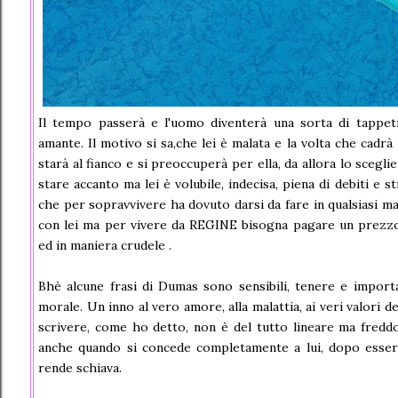
Il tempo passerà e l'uomo diventerà una sorta di tappe
amante. Il motivo si sa,che lei è malata e la volta che cadrà 
starà al fianco e si preoccuperà per ella, da allora lo scegl
stare accanto ma lei è volubile, indecisa, piena di debiti e 
che per sopravvivere ha dovuto darsi da fare in qualsiasi m
con lei ma per vivere da REGINE bisogna pagare un prezzo
ed in maniera crudele .
Bhè alcune frasi di Dumas sono sensibili, tenere e importa
morale. Un inno al vero amore, alla malattia, ai veri valori del
scrivere, come ho detto, non è del tutto lineare ma freddo
anche quando si concede completamente a lui, dopo essers
rende schiava.