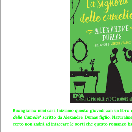
Buongiorno miei cari. Iniziamo questo giovedì con un libro 
delle Camelie
" scritto da Alexandre Dumas figlio. Naturalme
certo non andrà ad intaccare le sorti che questo romanzo ha