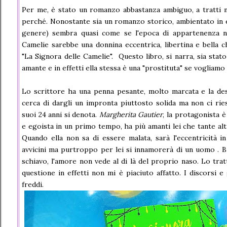
Per me, è stato un romanzo abbastanza ambiguo, a tratti mi
perché. Nonostante sia un romanzo storico, ambientato in 
genere) sembra quasi come se l'epoca di appartenenza n
Camelie sarebbe una donnina eccentrica, libertina e bella ch
"La Signora delle Camelie". Questo libro, si narra, sia stato
amante e in effetti ella stessa è una "prostituta" se vogliam
Lo scrittore ha una penna pesante, molto marcata e la de
cerca di dargli un impronta piuttosto solida ma non ci ries
suoi 24 anni si denota.
Margherita Gautier
, la protagonista è
e egoista in un primo tempo, ha più amanti lei che tante alt
Quando ella non sa di essere malata, sarà l'eccentricità i
avvicini ma purtroppo per lei si innamorerà di un uomo . 
schiavo, l'amore non vede al di là del proprio naso. Lo trat
questione in effetti non mi è piaciuto affatto. I discorsi e 
freddi.