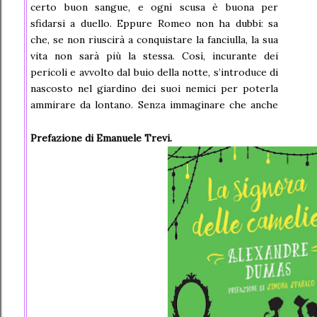
certo buon sangue, e ogni scusa è buona per
sfidarsi a duello. Eppure Romeo non ha dubbi: sa
che, se non riuscirà a conquistare la fanciulla, la sua
vita non sarà più la stessa. Così, incurante dei
pericoli e avvolto dal buio della notte, s’introduce di
nascosto nel giardino dei suoi nemici per poterla
ammirare da lontano. Senza immaginare che anche
Giulietta sogna di incontrare di nuovo il ragazzo
che le ha rubato il cuore. Tra le stradine
Prefazione di Emanuele Trevi.
acciottolate di Verona, sotto il caldo sole estivo, si
dipanano le vicende degli amanti più famosi di tutti i
tempi.
Saprà il sentimento puro e incondizionato che lega
due anime gemelle spegnere l’odio inestinguibile
delle loro casate?