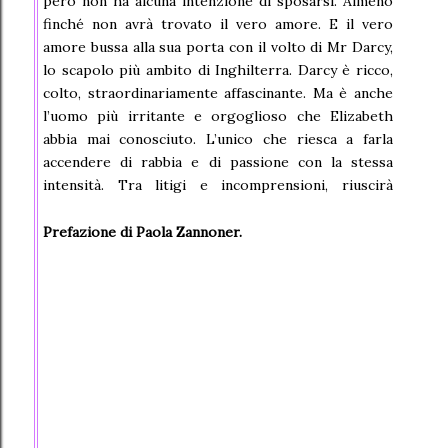
però non ha alcuna intenzione di sposarsi. Almeno
finché non avrà trovato il vero amore. E il vero
amore bussa alla sua porta con il volto di Mr Darcy,
lo scapolo più ambito di Inghilterra. Darcy è ricco,
colto, straordinariamente affascinante. Ma è anche
l’uomo più irritante e orgoglioso che Elizabeth
abbia mai conosciuto. L’unico che riesca a farla
accendere di rabbia e di passione con la stessa
intensità. Tra litigi e incomprensioni, riuscirà
Elizabeth a riconoscere il sentimento che agita
davvero il suo cuore?
Prefazione di Paola Zannoner.
La storia d’amore più romantica di tutti i tempi.
L’indimenticabile ritratto di due anime opposte
eppure uguali, destinate a incontrarsi.