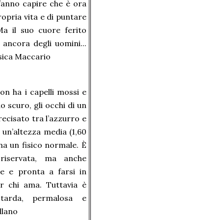
 fanno capire che è ora
opria vita e di puntare
Ma il suo cuore ferito
 ancora degli uomini...
sica Maccario
n ha i capelli mossi e
o scuro, gli occhi di un
ecisato tra l’azzurro e
di un’altezza media (1,60
ha un fisico normale. È
riservata, ma anche
e e pronta a farsi in
r chi ama. Tuttavia è
tarda, permalosa e
llano