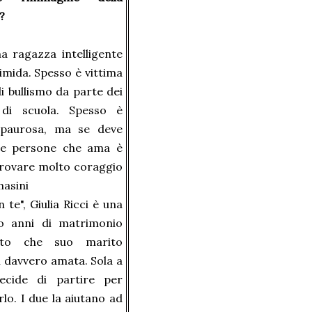
à?
a ragazza intelligente
mida. Spesso è vittima
di bullismo da parte dei
di scuola. Spesso è
 paurosa, ma se deve
le persone che ama è
trovare molto coraggio
masini
te", Giulia Ricci è una
o anni di matrimonio
tto che suo marito
 davvero amata. Sola a
decide di partire per
o. I due la aiutano ad