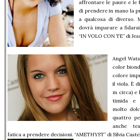
affrontare le paure e le
di prendere in mano la pr
a qualcosa di diverso. 
dovrà imparare a fidarsi
“IN VOLO CON TE” di Jes
Angel Watso
color biond
colore impr
il viola. È 
m circa) e 
timida e 
molto dolc
quattro pe
anche tes
fatica a prendere decisioni. “AMETHYST” di Silvia Caste