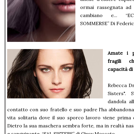
ormai rassegnata ad 
cambiano e... “
SOMMERSE” Di Federic
Amate i pr
fragili 
capacità di
Rebecca Dr
Sisters".
dandola al
contatto con suo fratello e suo padre l'ha abbandona
vita solitaria dove il suo sporco lavoro viene prima d
Dietro la sua maschera sembra forte, ma in realtà nas
e sanguinante. “SAL SISTERS” di Giusy Moscato