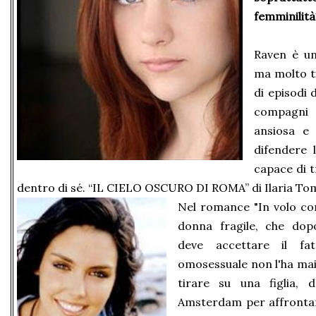
femminilit
Raven è un
ma molto ti
di episodi 
compagni 
ansiosa e
difendere 
capace di 
dentro di sé. “IL CIELO OSCURO DI ROMA” di Ilaria To
Nel romance "In volo con 
donna fragile, che dop
deve accettare il fa
omosessuale non l'ha mai
tirare su una figlia, 
Amsterdam per affrontarl