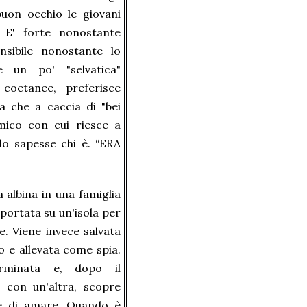
uon occhio le giovani
 E' forte nonostante
ensibile nonostante lo
 un po' "selvatica"
coetanee, preferisce
 che a caccia di "bei
mico con cui riesce a
olo sapesse chi è. “ERA
 albina in una famiglia
 portata su un'isola per
e. Viene invece salvata
o e allevata come spia.
erminata e, dopo il
 con un'altra, scopre
e di amare. Quando è