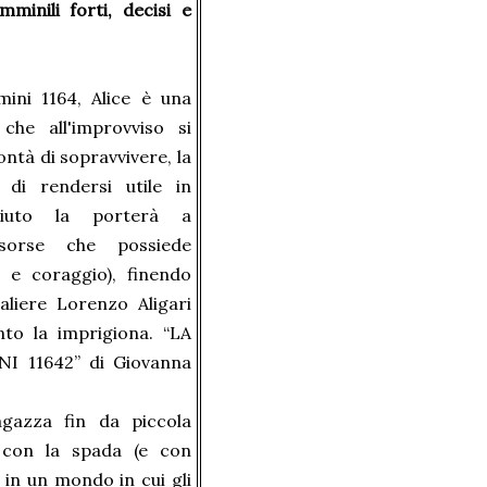
minili forti, decisi e
ini 1164, Alice è una
he all'improvviso si
lontà di sopravvivere, la
o di rendersi utile in
sciuto la porterà a
isorse che possiede
tà e coraggio), finendo
aliere Lorenzo Aligari
o la imprigiona. “LA
 11642” di Giovanna
gazza fin da piccola
 con la spada (e con
i in un mondo in cui gli