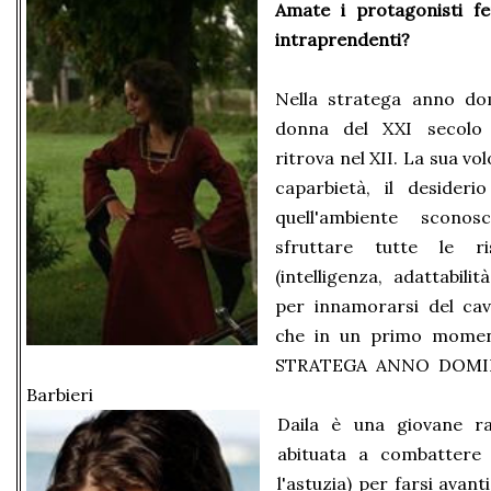
Amate i protagonisti fem
intraprendenti?
Nella stratega anno dom
donna del XXI secolo c
ritrova nel XII. La sua vo
caparbietà, il desideri
quell'ambiente scono
sfruttare tutte le r
(intelligenza, adattabili
per innamorarsi del cav
che in un primo moment
STRATEGA ANNO DOMINI
Barbieri
Daila è una giovane ra
abituata a combattere
l'astuzia) per farsi avant