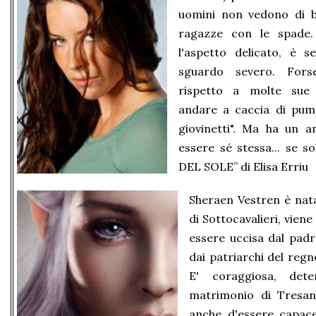
uomini non vedono di b
ragazze con le spade.
l'aspetto delicato, è s
sguardo severo. Forse
rispetto a molte sue 
andare a caccia di puma
giovinetti". Ma ha un a
essere sé stessa... se s
DEL SOLE” di Elisa Erriu
Sheraen Vestren è nata
di Sottocavalieri, viene
essere uccisa dal padr
dai patriarchi del regn
E' coraggiosa, det
matrimonio di Tresan
anche d'essere capac