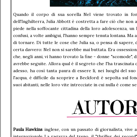
Quando il corpo di sua sorella Nel viene trovato in fo
dell'Inghilterra, Julia Abbott è costretta a fare ciò che non
piede nella soffocante cittadina della loro adolescenza, un l
confusi, a volte ambigui, l'hanno sempre tenuta lontana. Ma
di tornare. Di tutte le cose che Julia sa, o pensa di sapere, d
certa davvero: Nel non si sarebbe mai buttata. Era ossessiona
che, negli anni, vi hanno trovato la fine - donne "scomode", dif
avrebbe seguite. Allora qual è il segreto che l'ha trascinata 
adesso, ha così tanta paura di essere lì, nei luoghi del su
l'acqua, è difficile da scoprire a Beckford: è sepolta sul fo
suoi abitanti, nelle loro vite intrecciate in cui nulla è come s
Paula Hawkins
inglese, con un passato di giornalista, vive a
internazionale La ragazza del treno, il "thriller dei record