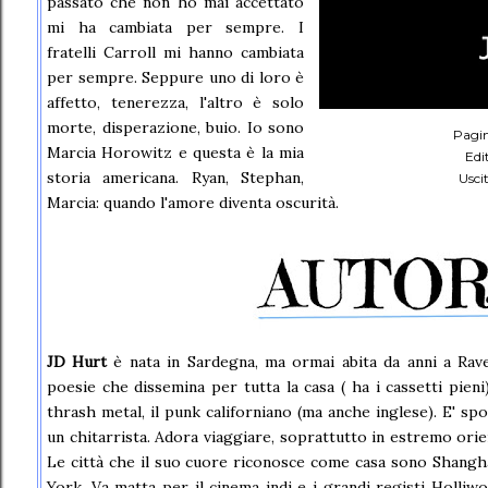
passato che non ho mai accettato
mi ha cambiata per sempre. I
fratelli Carroll mi hanno cambiata
per sempre. Seppure uno di loro è
affetto, tenerezza, l'altro è solo
morte, disperazione, buio. Io sono
Pagin
Marcia Horowitz e questa è la mia
Edi
storia americana. Ryan, Stephan,
Usci
Marcia: quando l'amore diventa oscurità.
JD Hurt
è nata in Sardegna, ma ormai abita da anni a Rav
poesie che dissemina per tutta la casa ( ha i cassetti pieni
thrash metal, il punk californiano (ma anche inglese). E' spo
un chitarrista. Adora viaggiare, soprattutto in estremo ori
Le città che il suo cuore riconosce come casa sono Shangh
York. Va matta per il cinema indi e i grandi registi Holliw