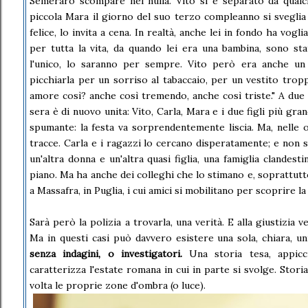
Semeraro scompare nel nulla. Vito si è separato da qualc
piccola Mara il giorno del suo terzo compleanno si sveglia 
felice, lo invita a cena. In realtà, anche lei in fondo ha vogl
per tutta la vita, da quando lei era una bambina, sono stat
l'unico, lo saranno per sempre. Vito però era anche un 
picchiarla per un sorriso al tabaccaio, per un vestito trop
amore così? anche così tremendo, anche così triste." A due a
sera è di nuovo unita: Vito, Carla, Mara e i due figli più grand
spumante: la festa va sorprendentemente liscia. Ma, nelle o
tracce. Carla e i ragazzi lo cercano disperatamente; e non s
un'altra donna e un'altra quasi figlia, una famiglia clande
piano. Ma ha anche dei colleghi che lo stimano e, soprattutto
a Massafra, in Puglia, i cui amici si mobilitano per scoprire l
Sarà però la polizia a trovarla, una verità. E alla giustizia v
Ma in questi casi può davvero esistere una sola, chiara, u
senza indagini, o investigatori.
Una storia tesa, appicc
caratterizza l'estate romana in cui in parte si svolge. Stor
volta le proprie zone d'ombra (o luce).