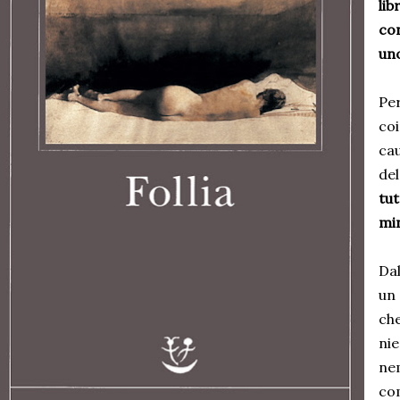
lib
co
uno
Pe
co
ca
de
tu
min
Dal
un
ch
ni
ne
co