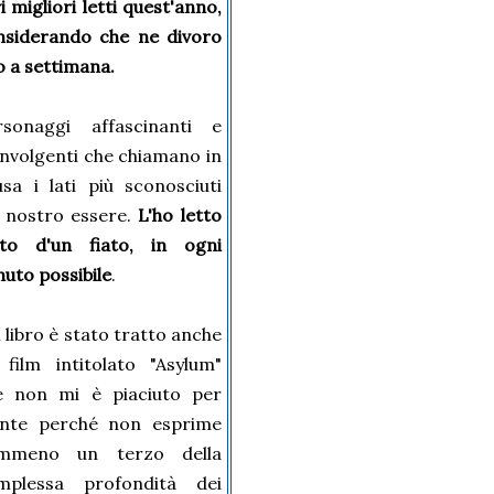
ri migliori letti quest'anno,
nsiderando che ne divoro
 a settimana.
rsonaggi affascinanti e
involgenti che chiamano in
usa i lati più sconosciuti
l nostro essere.
L'ho letto
tto d'un fiato, in ogni
uto possibile
.
 libro è stato tratto anche
 film intitolato "Asylum"
e non mi è piaciuto per
ente perché non esprime
mmeno un terzo della
mplessa profondità dei